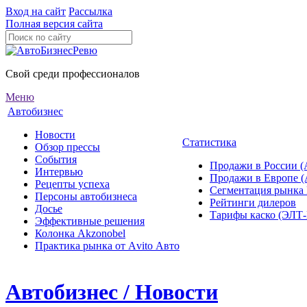
Вход на сайт
Рассылка
Полная версия сайта
Свой среди профессионалов
Меню
Автобизнес
Новости
Статистика
Обзор прессы
События
Продажи в России (
Интервью
Продажи в Европе 
Рецепты успеха
Сегментация рынка
Персоны автобизнеса
Рейтинги дилеров
Досье
Тарифы каско (ЭЛ
Эффективные решения
Колонка Akzonobel
Практика рынка от Аvito Авто
Автобизнес / Новости