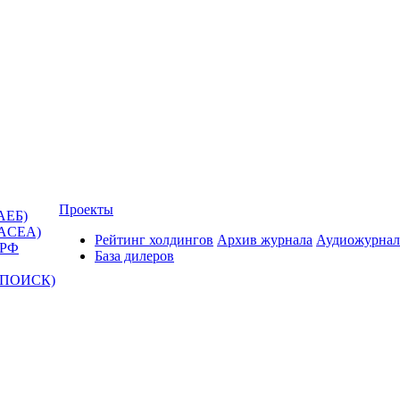
Проекты
АЕБ)
(ACEA)
Рейтинг холдингов
Архив журнала
Аудиожурнал
 РФ
База дилеров
Т-ПОИСК)