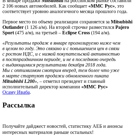
В январе продажи
Mitsubishi
на российском рынке составили
2 106 новых автомобилей. Как сообщает
«ММС Рус»
, это
соответствует уровню аналогичного месяца прошлого года.
Первое место по объему реализации сохраняется за
Mitsubishi
Outlander
(1 126 а/м). На второй строчке разместился
Pajero
Sport
(475 а/м), на третьей –
Eclipse Cross
(194 а/м).
«Результаты продаж в январе прогнозируемо ниже чем
в целом по году. Это связано и с повышением цен в связи
с ростом НДС, и с низкой покупательской активностью
в постпраздничном периоде, и не в последнюю очередь
с выдающимися результатами декабря 2018 года.
Мы с оптимизмом смотрим вперед, тем более что уже
в марте стартуют продажи обновленного пикапа
Mitsubishi L200
»
, – отметил президент и главный
исполнительный директор компании
«ММС Рус»
Осаму Иваба
.
Рассылка
Получайте дайджест новостей, статистику АЕБ и анонсы
интересных материалов раньше остальных!