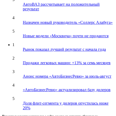
АвтоВАЗ рассчитывает на положительный
результат
4
Назначен новый руководитель «Соллерс Алабуга»
5
Новые модели «Москвича» почти не продаются
1
Рынок показал лучший результат с начала года
2
Продажи легковых машин: +13% за семь месяцев
3
Анонс номера «АвтоБизнесРевю» за июль-август
4
«АвтоБизнесРевю» актуализировал базу дилеров
5
Доля флит-сегмента у дилеров опустилась ниже
20%
При использовании материалов с сайта ссылка на источник обязательна.