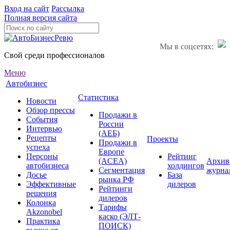
Вход на сайт
Рассылка
Полная версия сайта
Мы в соцсетях:
Свой среди профессионалов
Меню
Автобизнес
Статистика
Новости
Обзор прессы
Продажи в
События
России
Интервью
(АЕБ)
Рецепты
Проекты
Продажи в
успеха
Европе
Персоны
Рейтинг
(ACEA)
Архив
автобизнеса
холдингов
Сегментация
журна
Досье
База
рынка РФ
Эффективные
дилеров
Рейтинги
решения
дилеров
Колонка
Тарифы
Akzonobel
каско (ЭЛТ-
Практика
ПОИСК)