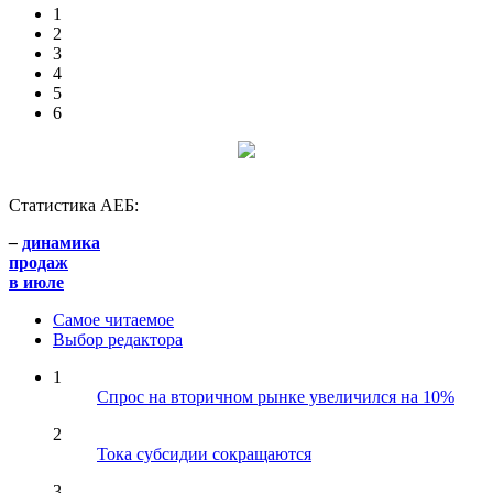
1
2
3
4
5
6
Статистика АЕБ:
–
динамика
продаж
в июле
Самое читаемое
Выбор редактора
1
Спрос на вторичном рынке увеличился на 10%
2
Тока субсидии сокращаются
3