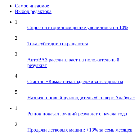
Самое читаемое
Выбор редактора
1
Спрос на вторичном рынке увеличился на 10%
2
Тока субсидии сокращаются
3
АвтоВАЗ рассчитывает на положительный
результат
4
Стартап «Кама» начал задерживать зарплаты
5
Назначен новый руководитель «Соллерс Алабуга»
1
Рынок показал лучший результат с начала года
2
Продажи легковых машин: +13% за семь месяцев