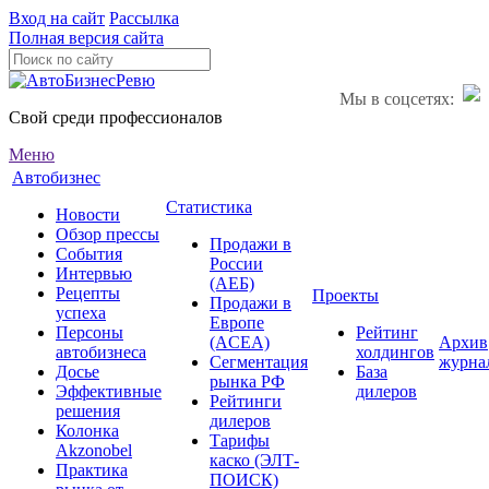
Вход на сайт
Рассылка
Полная версия сайта
Мы в соцсетях:
Свой среди профессионалов
Меню
Автобизнес
Статистика
Новости
Обзор прессы
Продажи в
События
России
Интервью
(АЕБ)
Рецепты
Проекты
Продажи в
успеха
Европе
Персоны
Рейтинг
(ACEA)
Архив
автобизнеса
холдингов
Сегментация
журна
Досье
База
рынка РФ
Эффективные
дилеров
Рейтинги
решения
дилеров
Колонка
Тарифы
Akzonobel
каско (ЭЛТ-
Практика
ПОИСК)