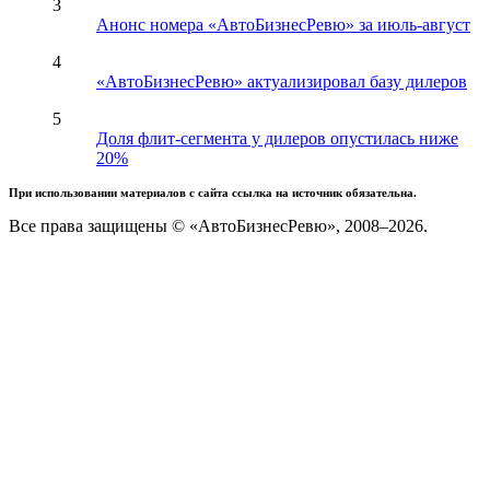
3
Анонс номера «АвтоБизнесРевю» за июль-август
4
«АвтоБизнесРевю» актуализировал базу дилеров
5
Доля флит-сегмента у дилеров опустилась ниже
20%
При использовании материалов с сайта ссылка на источник обязательна.
Все права защищены © «АвтоБизнесРевю», 2008–2026.