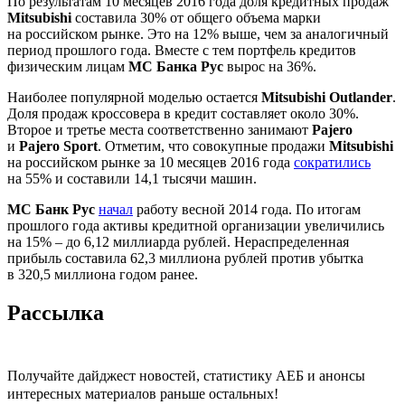
По результатам 10 месяцев 2016 года доля кредитных продаж
Mitsubishi
составила 30% от общего объема марки
на российском рынке. Это на 12% выше, чем за аналогичный
период прошлого года. Вместе с тем портфель кредитов
физическим лицам
МС Банка Рус
вырос на 36%.
Наиболее популярной моделью остается
Mitsubishi Outlander
.
Доля продаж кроссовера в кредит составляет около 30%.
Второе и третье места соответственно занимают
Pajero
и
Pajero Sport
. Отметим, что совокупные продажи
Mitsubishi
на российском рынке за 10 месяцев 2016 года
сократились
на 55% и составили 14,1 тысячи машин.
МС Банк Рус
начал
работу весной 2014 года. По итогам
прошлого года активы кредитной организации увеличились
на 15% – до 6,12 миллиарда рублей. Нераспределенная
прибыль составила 62,3 миллиона рублей против убытка
в 320,5 миллиона годом ранее.
Рассылка
Получайте дайджест новостей, статистику АЕБ и анонсы
интересных материалов раньше остальных!