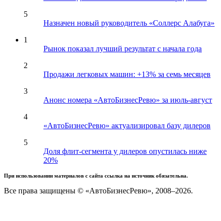
5
Назначен новый руководитель «Соллерс Алабуга»
1
Рынок показал лучший результат с начала года
2
Продажи легковых машин: +13% за семь месяцев
3
Анонс номера «АвтоБизнесРевю» за июль-август
4
«АвтоБизнесРевю» актуализировал базу дилеров
5
Доля флит-сегмента у дилеров опустилась ниже
20%
При использовании материалов с сайта ссылка на источник обязательна.
Все права защищены © «АвтоБизнесРевю», 2008–2026.