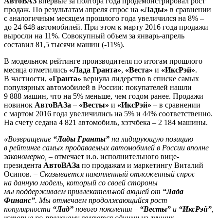
АвтоВАЗ
впервые за полтора года продемонстрировал рост
продаж. По результатам апреля спрос на
«Лады»
в сравнении
с аналогичным месяцем прошлого года увеличился на 8% –
до 24 648 автомобилей. При этом к марту 2016 года продажи
выросли на 11%. Совокупный объем за январь-апрель
составил 81,5 тысячи машин (-11%).
В модельном рейтинге производителя по итогам прошлого
месяца отметились
«Лада Гранта»
,
«Веста»
и
«ИксРэй»
.
В частности,
«Гранта»
вернула лидерство в списке самых
популярных автомобилей в России: покупателей нашли
9 888 машин, что на 5% меньше, чем годом ранее. Продажи
новинок
АвтоВАЗа
–
«Весты»
и
«ИксРэй»
– в сравнении
с мартом 2016 года увеличились на 5% и 44% соответственно.
На счету седана 4 821 автомобиль, хэтчбека – 2 184 машины.
«Возвращение
“Лады Гранты”
на лидирующую позицию
в рейтинге самых продаваемых автомобилей в России вполне
закономерно,
– отмечает и.о. исполнительного вице-
президента
АвтоВАЗа
по продажам и маркетингу Виталий
Осипов. –
Сказывается накопленный отложенный спрос
на данную модель, который со своей стороны
мы поддерживаем привлекательной акцией от
“Лада
Финанс”
. Мы отмечаем продолжающийся рост
популярности
“Лад”
нового поколения –
“Весты”
и
“ИксРэй”
,
которые по-прежнему являются одними из лучших