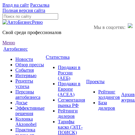
Вход на сайт
Рассылка
Полная версия сайта
Мы в соцсетях:
Свой среди профессионалов
Меню
Автобизнес
Статистика
Новости
Обзор прессы
Продажи в
События
России
Интервью
(АЕБ)
Рецепты
Проекты
Продажи в
успеха
Европе
Персоны
Рейтинг
(ACEA)
Архив
автобизнеса
холдингов
Сегментация
журна
Досье
База
рынка РФ
Эффективные
дилеров
Рейтинги
решения
дилеров
Колонка
Тарифы
Akzonobel
каско (ЭЛТ-
Практика
ПОИСК)