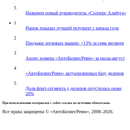
5
Назначен новый руководитель «Соллерс Алабуга»
1
Рынок показал лучший результат с начала года
2
Продажи легковых машин: +13% за семь месяцев
3
Анонс номера «АвтоБизнесРевю» за июль-август
4
«АвтоБизнесРевю» актуализировал базу дилеров
5
Доля флит-сегмента у дилеров опустилась ниже
20%
При использовании материалов с сайта ссылка на источник обязательна.
Все права защищены © «АвтоБизнесРевю», 2008–2026.