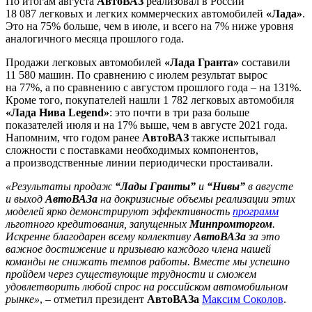
По итогам августа
АвтоВАЗ
реализовал в России
18 087 легковых и легких коммерческих автомобилей
«Лада»
.
Это на 75% больше, чем в июле, и всего на 7% ниже уровня
аналогичного месяца прошлого года.
Продажи легковых автомобилей
«Лада Гранта»
составили
11 580 машин. По сравнению с июлем результат вырос
на 77%, а по сравнению с августом прошлого года – на 131%.
Кроме того, покупателей нашли 1 782 легковых автомобиля
«Лада Нива Legend»
: это почти в три раза больше
показателей июля и на 17% выше, чем в августе 2021 года.
Напомним, что годом ранее
АвтоВАЗ
также испытывал
сложности с поставками необходимых компонентов,
а производственные линии периодически простаивали.
«Результаты продаж
“Лады Гранты”
и
“Нивы”
в августе
и выход
АвтоВАЗа
на докризисные объемы реализации этих
моделей ярко демонстрируют эффективность
программ
льготного кредитования, запущенных
Минпромторгом
.
Искренне благодарен всему коллективу
АвтоВАЗа
за это
важное достижение и призываю каждого члена нашей
команды не снижать темпов работы. Вместе мы успешно
пройдем через существующие трудности и сможем
удовлетворить любой спрос на российском автомобильном
рынке»
, – отметил президент
АвтоВАЗа
Максим Соколов
.