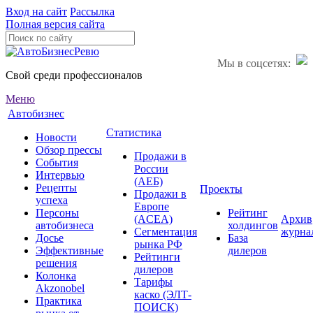
Вход на сайт
Рассылка
Полная версия сайта
Мы в соцсетях:
Свой среди профессионалов
Меню
Автобизнес
Статистика
Новости
Обзор прессы
Продажи в
События
России
Интервью
(АЕБ)
Рецепты
Проекты
Продажи в
успеха
Европе
Персоны
Рейтинг
(ACEA)
Архив
автобизнеса
холдингов
Сегментация
журна
Досье
База
рынка РФ
Эффективные
дилеров
Рейтинги
решения
дилеров
Колонка
Тарифы
Akzonobel
каско (ЭЛТ-
Практика
ПОИСК)