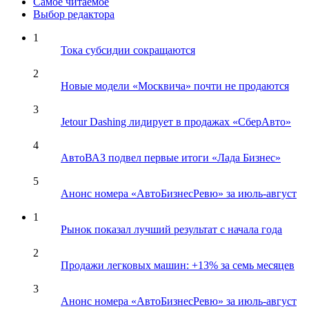
Самое читаемое
Выбор редактора
1
Тока субсидии сокращаются
2
Новые модели «Москвича» почти не продаются
3
Jetour Dashing лидирует в продажах «СберАвто»
4
АвтоВАЗ подвел первые итоги «Лада Бизнес»
5
Анонс номера «АвтоБизнесРевю» за июль-август
1
Рынок показал лучший результат с начала года
2
Продажи легковых машин: +13% за семь месяцев
3
Анонс номера «АвтоБизнесРевю» за июль-август