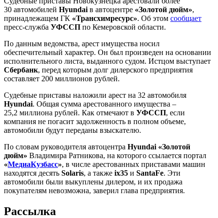
Судебные приставы Новокузнецка арестовали более
30 автомобилей
Hyundai
в автоцентре
«Золотой дюйм»
,
принадлежащем ГК
«Трансхимресурс»
. Об этом
сообщает
пресс-служба
УФССП
по Кемеровской области.
По данным ведомства, арест имущества носил
обеспечительный характер. Он был произведен на основании
исполнительного листа, выданного судом. Истцом выступает
Сбербанк
, перед которым долг дилерского предприятия
составляет 200 миллионов рублей.
Судебные приставы наложили арест на 32 автомобиля
Hyundai
. Общая сумма арестованного имущества –
25,2 миллиона рублей. Как отмечают в
УФССП
, если
компания не погасит задолженность в полном объеме,
автомобили будут переданы взыскателю.
По словам руководителя автоцентра
Hyundai «Золотой
дюйм»
Владимира Ратникова, на которого ссылается портал
«
МедиаКузбасс
»
, в числе арестованных приставами машин
находятся десять
Solaris
, а также
ix35
и
SantaFe
. Эти
автомобили были выкуплены дилером, и их продажа
покупателям невозможна, заверил глава предприятия.
Рассылка