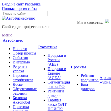
Вход на сайт
Рассылка
Полная версия сайта
Мы в соцсетях:
Свой среди профессионалов
Меню
Автобизнес
Статистика
Новости
Обзор прессы
Продажи в
События
России
Интервью
(АЕБ)
Рецепты
Проекты
Продажи в
успеха
Европе
Персоны
Рейтинг
(ACEA)
Архив
автобизнеса
холдингов
Сегментация
журна
Досье
База
рынка РФ
Эффективные
дилеров
Рейтинги
решения
дилеров
Колонка
Тарифы
Akzonobel
каско (ЭЛТ-
Практика
ПОИСК)