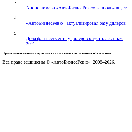
3
Анонс номера «АвтоБизнесРевю» за июль-август
4
«АвтоБизнесРевю» актуализировал базу дилеров
5
Доля флит-сегмента у дилеров опустилась ниже
20%
При использовании материалов с сайта ссылка на источник обязательна.
Все права защищены © «АвтоБизнесРевю», 2008–2026.