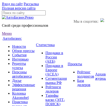
Вход на сайт
Рассылка
Полная версия сайта
Мы в соцсетях:
Свой среди профессионалов
Меню
Автобизнес
Статистика
Новости
Обзор прессы
Продажи в
События
России
Интервью
(АЕБ)
Рецепты
Проекты
Продажи в
успеха
Европе
Персоны
Рейтинг
(ACEA)
Архив
автобизнеса
холдингов
Сегментация
журна
Досье
База
рынка РФ
Эффективные
дилеров
Рейтинги
решения
дилеров
Колонка
Тарифы
Akzonobel
каско (ЭЛТ-
Практика
ПОИСК)