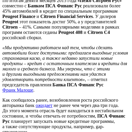
По итогам девяти месяцев 2015 года
«Пежо Ситроен Рус»
совместно с
Банком ПСА Финанс Рус
реализовали более
45% автомобилей в кредит по специальным программам
Peugeot Finance
и
Citroen Financial Services
. У дилеров
Peugeot
этот показатель достиг 50%, а у представителей
Citroen
– 41%. Самыми популярными моделями в рамках
программ остаются седаны
Peugeot 408
и
Citroen С4
российской сборки.
«Мы продуктивно работаем над тем, чтобы сделать
автомобили более доступными: предлагаем выгодные условия
страхования каско, а также недавно запустили новые
продукты – кредит с остаточным платежом и кредиты для
малого и среднего бизнеса. Мы уверены, что с этими
и другими выгодными предложениями нам удастся
удовлетворить потребности клиентов»
, – отметил
председатель правления
Банка ПСА Финанс Рус
Франк Малоше
.
Как сообщалось ранее, возобновления роста российского
авторынка банк
ожидает
не ранее чем через два-три года.
До этого момента отрасль будет находиться в нестабильном
состоянии, и чтобы отвечать ее потребностям,
ПСА Финанс
Рус
планирует запускать новые кредитные программы,
а также сопутствующие продукты, например, gap-
страхование.