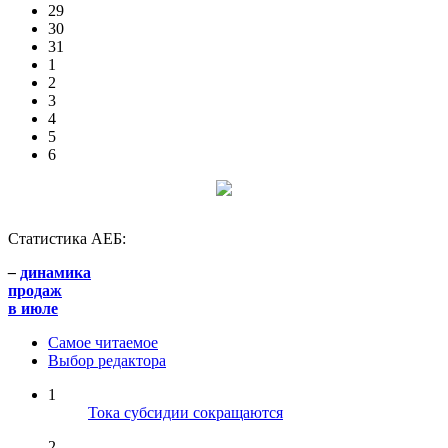
29
30
31
1
2
3
4
5
6
Статистика АЕБ:
–
динамика
продаж
в июле
Самое читаемое
Выбор редактора
1
Тока субсидии сокращаются
2