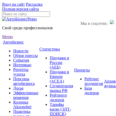
Вход на сайт
Рассылка
Полная версия сайта
Мы в соцсетях:
Свой среди профессионалов
Меню
Автобизнес
Статистика
Новости
Обзор прессы
Продажи в
События
России
Интервью
(АЕБ)
Рецепты
Проекты
Продажи в
успеха
Европе
Персоны
Рейтинг
(ACEA)
Архив
автобизнеса
холдингов
Сегментация
журна
Досье
База
рынка РФ
Эффективные
дилеров
Рейтинги
решения
дилеров
Колонка
Тарифы
Akzonobel
каско (ЭЛТ-
Практика
ПОИСК)