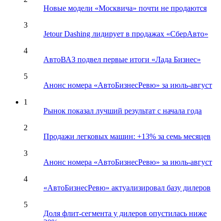
Новые модели «Москвича» почти не продаются
3
Jetour Dashing лидирует в продажах «СберАвто»
4
АвтоВАЗ подвел первые итоги «Лада Бизнес»
5
Анонс номера «АвтоБизнесРевю» за июль-август
1
Рынок показал лучший результат с начала года
2
Продажи легковых машин: +13% за семь месяцев
3
Анонс номера «АвтоБизнесРевю» за июль-август
4
«АвтоБизнесРевю» актуализировал базу дилеров
5
Доля флит-сегмента у дилеров опустилась ниже