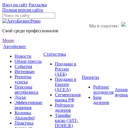
Вход на сайт
Рассылка
Полная версия сайта
Мы в соцсетях:
Свой среди профессионалов
Меню
Автобизнес
Статистика
Новости
Обзор прессы
Продажи в
События
России
Интервью
(АЕБ)
Рецепты
Проекты
Продажи в
успеха
Европе
Персоны
Рейтинг
(ACEA)
Архив
автобизнеса
холдингов
Сегментация
журна
Досье
База
рынка РФ
Эффективные
дилеров
Рейтинги
решения
дилеров
Колонка
Тарифы
Akzonobel
каско (ЭЛТ-
Практика
ПОИСК)