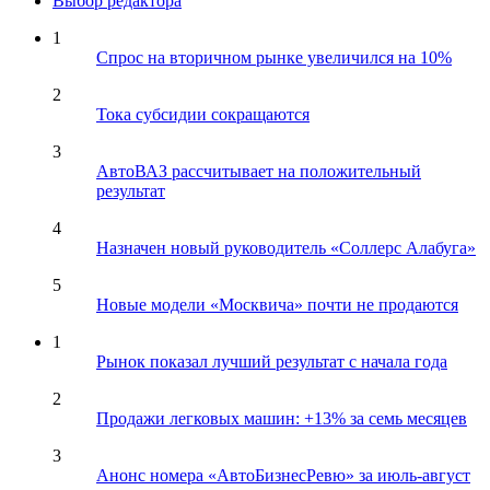
Выбор редактора
1
Спрос на вторичном рынке увеличился на 10%
2
Тока субсидии сокращаются
3
АвтоВАЗ рассчитывает на положительный
результат
4
Назначен новый руководитель «Соллерс Алабуга»
5
Новые модели «Москвича» почти не продаются
1
Рынок показал лучший результат с начала года
2
Продажи легковых машин: +13% за семь месяцев
3
Анонс номера «АвтоБизнесРевю» за июль-август