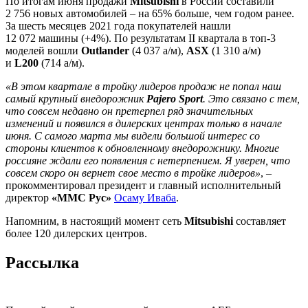
По итогам июня продажи
Mitsubishi
в России составили
2 756 новых автомобилей – на 65% больше, чем годом ранее.
За шесть месяцев 2021 года покупателей нашли
12 072 машины (+4%). По результатам II квартала в топ-3
моделей вошли
Outlander
(4 037 а/м),
ASX
(1 310 а/м)
и
L200
(714 а/м).
«В этом квартале в тройку лидеров продаж не попал наш
самый крупный внедорожник
Pajero Sport
. Это связано с тем,
что совсем недавно он претерпел ряд значительных
изменений и появился в дилерских центрах только в начале
июня. С самого марта мы видели большой интерес со
стороны клиентов к обновленному внедорожнику. Многие
россияне ждали его появления с нетерпением. Я уверен, что
совсем скоро он вернет свое место в тройке лидеров»
, –
прокомментировал президент и главный исполнительный
директор
«ММС Рус»
Осаму Иваба
.
Напомним, в настоящий момент сеть
Mitsubishi
составляет
более 120 дилерских центров.
Рассылка