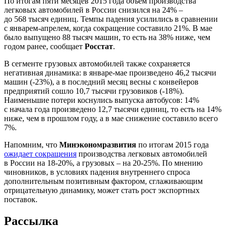
По итогам пяти месяцев 2015 года объем производства
легковых автомобилей в России снизился на 24% –
до 568 тысяч единиц. Темпы падения усилились в сравнении
с январем-апрелем, когда сокращение составило 21%. В мае
было выпущено 88 тысяч машин, то есть на 38% ниже, чем
годом ранее, сообщает
Росстат
.
В сегменте грузовых автомобилей также сохраняется
негативная динамика: в январе-мае произведено 46,2 тысячи
машин (-23%), а в последний месяц весны с конвейеров
предприятий сошло 10,7 тысячи грузовиков (-18%).
Наименьшие потери коснулись выпуска автобусов: 14%
с начала года произведено 12,7 тысячи единиц, то есть на 14%
ниже, чем в прошлом году, а в мае снижение составило всего
7%.
Напомним, что
Минэкономразвития
по итогам 2015 года
ожидает сокращения
производства легковых автомобилей
в России на 18-20%, а грузовых – на 20-25%. По мнению
чиновников, в условиях падения внутреннего спроса
дополнительным позитивным фактором, сглаживающим
отрицательную динамику, может стать рост экспортных
поставок.
Рассылка