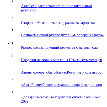
3
АвтоВАЗ рассчитывает на положительный
результат
4
Стартап «Кама» начал задерживать зарплаты
5
Назначен новый руководитель «Соллерс Алабуга»
1
Рынок показал лучший результат с начала года
2
Продажи легковых машин: +13% за семь месяцев
3
Анонс номера «АвтоБизнесРевю» за июль-август
4
«АвтоБизнесРевю» актуализировал базу дилеров
5
Доля флит-сегмента у дилеров опустилась ниже
20%