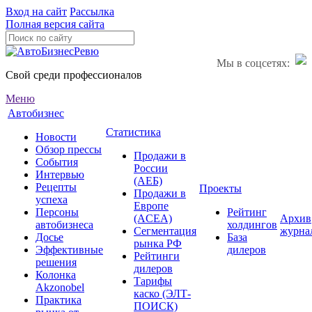
Вход на сайт
Рассылка
Полная версия сайта
Мы в соцсетях:
Свой среди профессионалов
Меню
Автобизнес
Статистика
Новости
Обзор прессы
Продажи в
События
России
Интервью
(АЕБ)
Рецепты
Проекты
Продажи в
успеха
Европе
Персоны
Рейтинг
(ACEA)
Архив
автобизнеса
холдингов
Сегментация
журна
Досье
База
рынка РФ
Эффективные
дилеров
Рейтинги
решения
дилеров
Колонка
Тарифы
Akzonobel
каско (ЭЛТ-
Практика
ПОИСК)