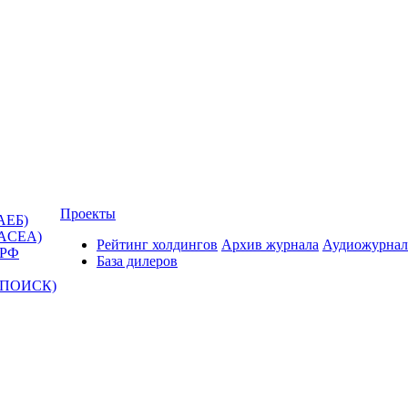
Проекты
АЕБ)
(ACEA)
Рейтинг холдингов
Архив журнала
Аудиожурнал
 РФ
База дилеров
Т-ПОИСК)