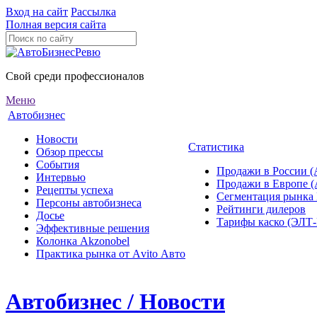
Вход на сайт
Рассылка
Полная версия сайта
Свой среди профессионалов
Меню
Автобизнес
Новости
Статистика
Обзор прессы
События
Продажи в России (
Интервью
Продажи в Европе 
Рецепты успеха
Сегментация рынка
Персоны автобизнеса
Рейтинги дилеров
Досье
Тарифы каско (ЭЛ
Эффективные решения
Колонка Akzonobel
Практика рынка от Аvito Авто
Автобизнес / Новости