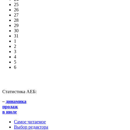
25
26
27
28
29
30
31
1
2
3
4
5
6
Статистика АЕБ:
–
динамика
продаж
в июле
Самое читаемое
Выбор редактора