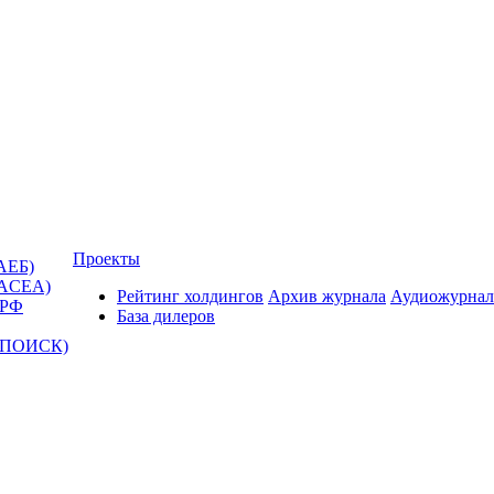
Проекты
АЕБ)
(ACEA)
Рейтинг холдингов
Архив журнала
Аудиожурнал
 РФ
База дилеров
Т-ПОИСК)