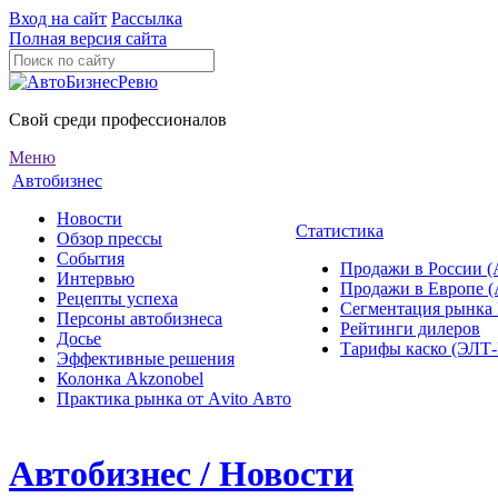
Вход на сайт
Рассылка
Полная версия сайта
Свой среди профессионалов
Меню
Автобизнес
Новости
Статистика
Обзор прессы
События
Продажи в России (
Интервью
Продажи в Европе 
Рецепты успеха
Сегментация рынка
Персоны автобизнеса
Рейтинги дилеров
Досье
Тарифы каско (ЭЛ
Эффективные решения
Колонка Akzonobel
Практика рынка от Аvito Авто
Автобизнес / Новости