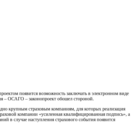
 проектом появится возможность заключать в электронном виде
ия – ОСАГО – законопроект обошел стороной.
одно крупным страховым компаниям, для которых реализация
траховой компании «усиленная квалифицированная подпись», а
аний в случае наступления страхового события появится