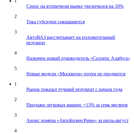
1
Спрос на вторичном рынке увеличился на 10%
2
Тока субсидии сокращаются
3
АвтоВАЗ рассчитывает на положительный
результат
4
Назначен новый руководитель «Соллерс Алабуга»
5
Новые модели «Москвича» почти не продаются
1
Рынок показал лучший результат с начала года
2
Продажи легковых машин: +13% за семь месяцев
3
Анонс номера «АвтоБизнесРевю» за июль-август
4