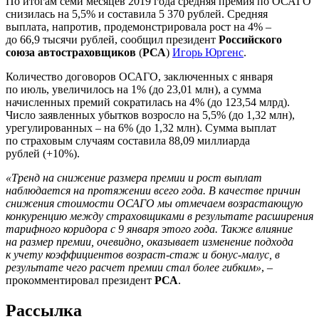
По итогам семи месяцев 2019 года средняя премия по ОСАГО
снизилась на 5,5% и составила 5 370 рублей. Средняя
выплата, напротив, продемонстрировала рост на 4% –
до 66,9 тысячи рублей, сообщил президент
Российского
союза автостраховщиков
(
РСА
)
Игорь Юргенс
.
Количество договоров ОСАГО, заключенных с января
по июль, увеличилось на 1% (до 23,01 млн), а сумма
начисленных премий сократилась на 4% (до 123,54 млрд).
Число заявленных убытков возросло на 5,5% (до 1,32 млн),
урегулированных – на 6% (до 1,32 млн). Сумма выплат
по страховым случаям составила 88,09 миллиарда
рублей (+10%).
«Тренд на снижение размера премии и рост выплат
наблюдается на протяжении всего года. В качестве причин
снижения стоимости ОСАГО мы отмечаем возрастающую
конкуренцию между страховщиками в результате расширения
тарифного коридора с 9 января этого года. Также влияние
на размер премии, очевидно, оказывает изменение подхода
к учету коэффициентов возраст-стаж и бонус-малус, в
результате чего расчет премии стал более гибким»
, –
прокомментировал президент
РСА
.
Рассылка