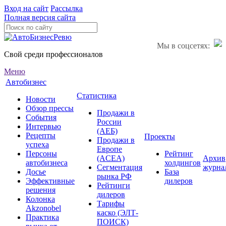
Вход на сайт
Рассылка
Полная версия сайта
Мы в соцсетях:
Свой среди профессионалов
Меню
Автобизнес
Статистика
Новости
Обзор прессы
Продажи в
События
России
Интервью
(АЕБ)
Рецепты
Проекты
Продажи в
успеха
Европе
Персоны
Рейтинг
(ACEA)
Архив
автобизнеса
холдингов
Сегментация
журна
Досье
База
рынка РФ
Эффективные
дилеров
Рейтинги
решения
дилеров
Колонка
Тарифы
Akzonobel
каско (ЭЛТ-
Практика
ПОИСК)