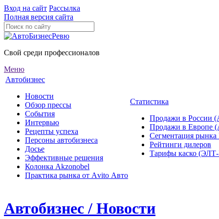
Вход на сайт
Рассылка
Полная версия сайта
Свой среди профессионалов
Меню
Автобизнес
Новости
Статистика
Обзор прессы
События
Продажи в России (
Интервью
Продажи в Европе 
Рецепты успеха
Сегментация рынка
Персоны автобизнеса
Рейтинги дилеров
Досье
Тарифы каско (ЭЛ
Эффективные решения
Колонка Akzonobel
Практика рынка от Аvito Авто
Автобизнес / Новости