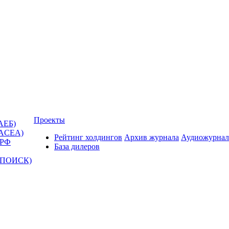
Проекты
АЕБ)
(ACEA)
Рейтинг холдингов
Архив журнала
Аудиожурнал
 РФ
База дилеров
Т-ПОИСК)