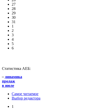
27
28
29
30
31
1
2
3
4
5
6
Статистика АЕБ:
–
динамика
продаж
в июле
Самое читаемое
Выбор редактора
1