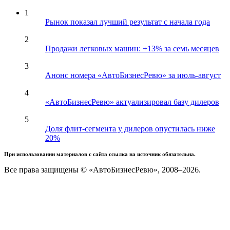
1
Рынок показал лучший результат с начала года
2
Продажи легковых машин: +13% за семь месяцев
3
Анонс номера «АвтоБизнесРевю» за июль-август
4
«АвтоБизнесРевю» актуализировал базу дилеров
5
Доля флит-сегмента у дилеров опустилась ниже
20%
При использовании материалов с сайта ссылка на источник обязательна.
Все права защищены © «АвтоБизнесРевю», 2008–2026.