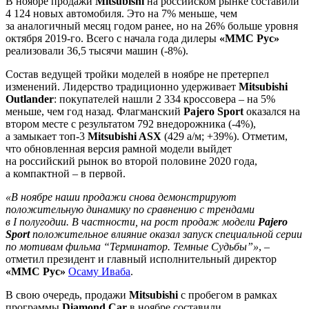
В ноябре продажи
Mitsubishi
на российском рынке составили
4 124 новых автомобиля. Это на 7% меньше, чем
за аналогичный месяц годом ранее, но на 26% больше уровня
октября 2019-го. Всего с начала года дилеры
«ММС Рус»
реализовали 36,5 тысячи машин (-8%).
Состав ведущей тройки моделей в ноябре не претерпел
изменений. Лидерство традиционно удерживает
Mitsubishi
Outlander
: покупателей нашли 2 334 кроссовера – на 5%
меньше, чем год назад. Флагманский
Pajero Sport
оказался на
втором месте с результатом 792 внедорожника (-4%),
а замыкает топ-3
Mitsubishi ASX
(429 а/м; +39%). Отметим,
что обновленная версия рамной модели выйдет
на российский рынок во второй половине 2020 года,
а компактной – в первой.
«В ноябре наши продажи снова демонстрируют
положительную динамику по сравнению с трендами
в I полугодии. В частности, на рост продаж модели
Pajero
Sport
положительное влияние оказал запуск специальной серии
по мотивам фильма “Терминатор. Темные Судьбы”»
, –
отметил президент и главный исполнительный директор
«ММС Рус»
Осаму Иваба
.
В свою очередь, продажи
Mitsubishi
с пробегом в рамках
программы
Diamond Car
в ноябре составили