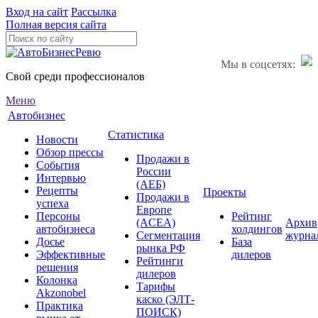
Вход на сайт
Рассылка
Полная версия сайта
Мы в соцсетях:
Свой среди профессионалов
Меню
Автобизнес
Статистика
Новости
Обзор прессы
Продажи в
События
России
Интервью
(АЕБ)
Рецепты
Проекты
Продажи в
успеха
Европе
Персоны
Рейтинг
(ACEA)
Архив
автобизнеса
холдингов
Сегментация
журна
Досье
База
рынка РФ
Эффективные
дилеров
Рейтинги
решения
дилеров
Колонка
Тарифы
Akzonobel
каско (ЭЛТ-
Практика
ПОИСК)