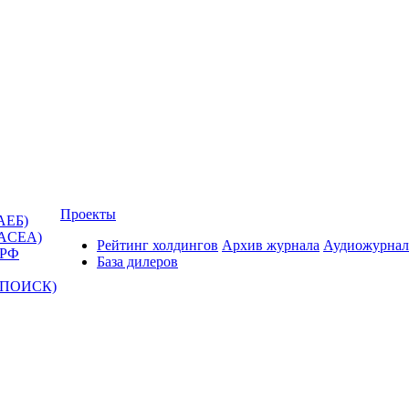
Проекты
АЕБ)
(ACEA)
Рейтинг холдингов
Архив журнала
Аудиожурнал
 РФ
База дилеров
Т-ПОИСК)