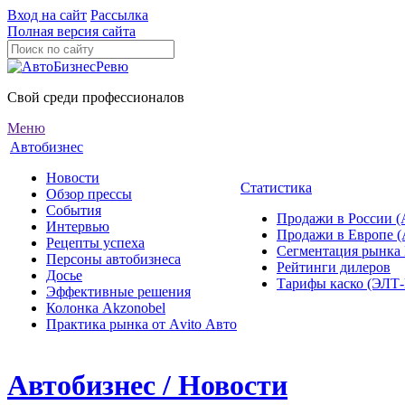
Вход на сайт
Рассылка
Полная версия сайта
Свой среди профессионалов
Меню
Автобизнес
Новости
Статистика
Обзор прессы
События
Продажи в России (
Интервью
Продажи в Европе 
Рецепты успеха
Сегментация рынка
Персоны автобизнеса
Рейтинги дилеров
Досье
Тарифы каско (ЭЛ
Эффективные решения
Колонка Akzonobel
Практика рынка от Аvito Авто
Автобизнес / Новости