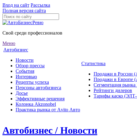
Вход на сайт
Рассылка
Полная версия сайта
Свой среди профессионалов
Меню
Автобизнес
Новости
Статистика
Обзор прессы
События
Продажи в России (
Интервью
Продажи в Европе 
Рецепты успеха
Сегментация рынка
Персоны автобизнеса
Рейтинги дилеров
Досье
Тарифы каско (ЭЛ
Эффективные решения
Колонка Akzonobel
Практика рынка от Аvito Авто
Автобизнес / Новости