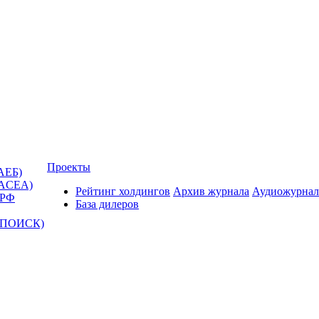
Проекты
АЕБ)
(ACEA)
Рейтинг холдингов
Архив журнала
Аудиожурнал
 РФ
База дилеров
Т-ПОИСК)