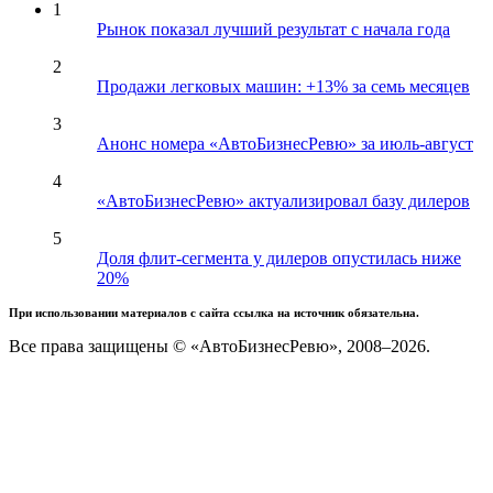
1
Рынок показал лучший результат с начала года
2
Продажи легковых машин: +13% за семь месяцев
3
Анонс номера «АвтоБизнесРевю» за июль-август
4
«АвтоБизнесРевю» актуализировал базу дилеров
5
Доля флит-сегмента у дилеров опустилась ниже
20%
При использовании материалов с сайта ссылка на источник обязательна.
Все права защищены © «АвтоБизнесРевю», 2008–2026.