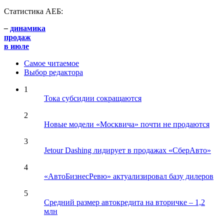
Статистика АЕБ:
–
динамика
продаж
в июле
Самое читаемое
Выбор редактора
1
Тока субсидии сокращаются
2
Новые модели «Москвича» почти не продаются
3
Jetour Dashing лидирует в продажах «СберАвто»
4
«АвтоБизнесРевю» актуализировал базу дилеров
5
Средний размер автокредита на вторичке – 1,2
млн