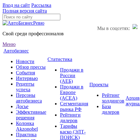
Вход на сайт
Рассылка
Полная версия сайта
Мы в соцсетях:
Свой среди профессионалов
Меню
Автобизнес
Статистика
Новости
Обзор прессы
Продажи в
События
России
Интервью
(АЕБ)
Рецепты
Проекты
Продажи в
успеха
Европе
Персоны
Рейтинг
(ACEA)
Архив
автобизнеса
холдингов
Сегментация
журна
Досье
База
рынка РФ
Эффективные
дилеров
Рейтинги
решения
дилеров
Колонка
Тарифы
Akzonobel
каско (ЭЛТ-
Практика
ПОИСК)