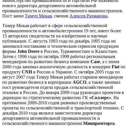
Министерство промышленности и торговли РФ назначило
нового директора департамента автомобильной
промышленности и сельскохозяйственного машиностроения.
Пост занял
Тимур Микая
, сменив
Алексея Рахманова
.
Тимур Микая работает в сфере сельскохозяйственной
промышленности и автомобилестроения 19 лет, имеет более
15 авторских свидетельств на изобретения и научные
публикации. С августа 1993 года по декабрь 1995 года он
занимался поставками и техническим сервисом продукции
фирмы
John Deere
в России, Туркменистане и Казахстане.
Затем с 1996 года по октябрь 1998 работал региональным
менеджером по развитию бизнеса компании
Case
, а с июня
2000 года занимал аналогичную должность в концерне
Fiat
по
продукту
CNH
в России и Украине. С октября 2005 года по
август 2007 года Тимур Микая работал старшим менеджером
по развитию бизнеса в корпорации
AGCO
, а также занимал
пост руководителя отдела продаж сельскохозяйственной
техники в России. До января 2009 года руководил проектом в
дирекции по стратегическому развитию ГК
«Соллерс»
. На
протяжении 2009-2010 годов развивал производственные
проекты по сельскохозяйственной и транспортной технике. С
декабря 2010 года являлся заместителем директора
департамента автомобильной промышленности и
сельскохозяйственного машиностроения
Минпромторга
.