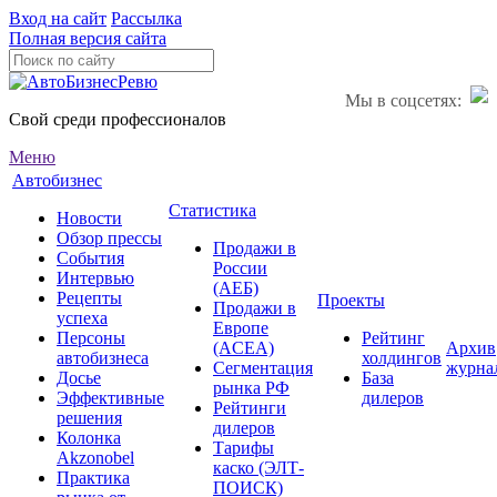
Вход на сайт
Рассылка
Полная версия сайта
Мы в соцсетях:
Свой среди профессионалов
Меню
Автобизнес
Статистика
Новости
Обзор прессы
Продажи в
События
России
Интервью
(АЕБ)
Рецепты
Проекты
Продажи в
успеха
Европе
Персоны
Рейтинг
(ACEA)
Архив
автобизнеса
холдингов
Сегментация
журна
Досье
База
рынка РФ
Эффективные
дилеров
Рейтинги
решения
дилеров
Колонка
Тарифы
Akzonobel
каско (ЭЛТ-
Практика
ПОИСК)