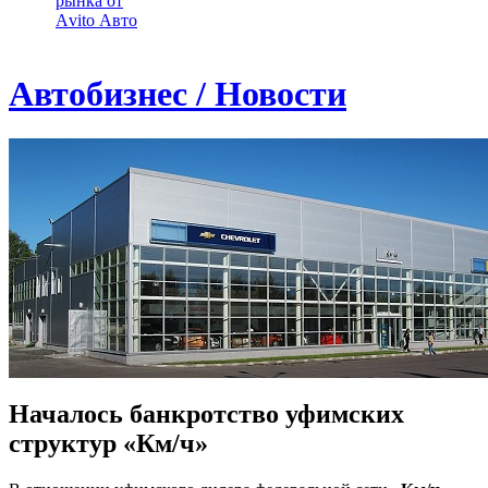
рынка от
Аvito Авто
Автобизнес / Новости
Началось банкротство уфимских
структур «Км/ч»