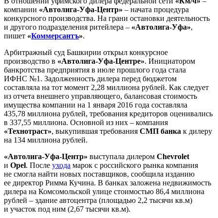
В отношении уфимского дилера федеральной сети
«Км/ч»
–
компании
«Автолига-Уфа-Центр»
– начата процедура
конкурсного производства. На грани остановки деятельность
и другого подразделения ритейлера –
«Автолига-Уфа»
,
пишет
«
Коммерсантъ
»
.
Арбитражный суд Башкирии открыл конкурсное
производство в
«Автолига-Уфа-Центре»
. Инициатором
банкротства предприятия в июле прошлого года стала
ИФНС №1. Задолженность дилера перед бюджетом
составляла на тот момент 2,28 миллиона рублей. Как следует
из отчета внешнего управляющего, балансовая стоимость
имущества компании на 1 января 2016 года составляла
435,78 миллиона рублей, требования кредиторов оценивались
в 337,55 миллиона. Основной из них – компания
«Технотраст»
, выкупившая требования
СМП банка
к дилеру
на 134 миллиона рублей.
«Автолига-Уфа-Центр»
выступала дилером
Chevrolet
и
Opel
. После
ухода
марок с российского рынка компания
не смогла найти новых поставщиков, сообщила изданию
ее директор Римма Кучина. В банках заложена недвижимость
дилера на Комсомольской улице стоимостью 86,4 миллиона
рублей – здание автоцентра (площадью 2,2 тысячи кв.м)
и участок под ним (2,67 тысячи кв.м).