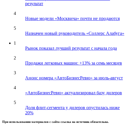
результат
4
Новые модели «Москвича» почти не продаются
5
Назначен новый руководитель «Соллерс Алабуга»
1
Рынок показал лучший результат с начала года
2
Продажи легковых машин: +13% за семь месяцев
3
Анонс номера «АвтоБизнесРевю» за июль-август
4
«АвтоБизнесРевю» актуализировал базу дилеров
5
Доля флит-сегмента у дилеров опустилась ниже
20%
При использовании материалов с сайта ссылка на источник обязательна.