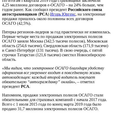
По итогам I квартала 2019 года страховщики заключили
4,25 миллиона договоров е-ОСАГО – на 24% больше, чем
годом ранее. Как сообщил президент
Российского союза
автостраховщиков
(
РСА
)
Игорь Юргенс
, на электронные
продажи пришлось около половины всех договоров
ОСАГО (42,5%).
Пятерка регионов-лидеров за год практически не изменилась.
Первые четыре места по продажам электронных полисов
ОСАГО заняли Москва (342,5 тысячи полисов), Московская
область (254,6 тысячи), Свердловская область (171,9 тысячи)
и Санкт-Петербург (131 тысяча). В свою очередь, с пятой
строчки Татарстан (121,6 тысячи) сместил Новосибирскую
область.
«Мы видим, что электронное ОСАГО благодаря удобству
оформления все увереннее входит в повседневную жизнь
автовладельцев: каждый второй водитель покупает
обязательную “автогражданку” онлайн»
, – отметил
президент
РСА
.
Напомним, продажи электронных полисов ОСАГО стали
обязательными для страховых компаний с начала 2017 года.
Всего с 1 июля 2015 года по конец марта 2019 года было
продано 31,7 миллиона электронных полисов ОСАГО.