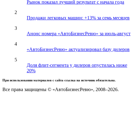
Рынок показал лучший результат с начала года
2
Продажи легковых машин: +13% за семь месяцев
3
Анонс номера «АвтоБизнесРевю» за июль-август
4
«АвтоБизнесРевю» актуализировал базу дилеров
5
Доля флит-сегмента у дилеров опустилась ниже
20%
При использовании материалов с сайта ссылка на источник обязательна.
Все права защищены © «АвтоБизнесРевю», 2008–2026.