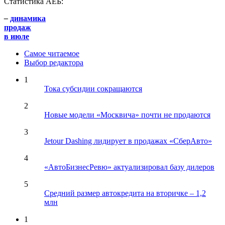
Статистика АЕБ:
–
динамика
продаж
в июле
Самое читаемое
Выбор редактора
1
Тока субсидии сокращаются
2
Новые модели «Москвича» почти не продаются
3
Jetour Dashing лидирует в продажах «СберАвто»
4
«АвтоБизнесРевю» актуализировал базу дилеров
5
Средний размер автокредита на вторичке – 1,2
млн
1