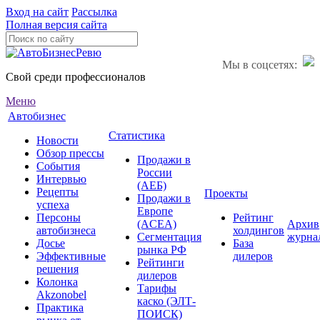
Вход на сайт
Рассылка
Полная версия сайта
Мы в соцсетях:
Свой среди профессионалов
Меню
Автобизнес
Статистика
Новости
Обзор прессы
Продажи в
События
России
Интервью
(АЕБ)
Рецепты
Проекты
Продажи в
успеха
Европе
Персоны
Рейтинг
(ACEA)
Архив
автобизнеса
холдингов
Сегментация
журна
Досье
База
рынка РФ
Эффективные
дилеров
Рейтинги
решения
дилеров
Колонка
Тарифы
Akzonobel
каско (ЭЛТ-
Практика
ПОИСК)