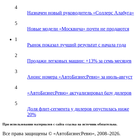
4
Назначен новый руководитель «Соллерс Алабуга»
5
Новые модели «Москвича» почти не продаются
1
Рынок показал лучший результат с начала года
2
Продажи легковых машин: +13% за семь месяцев
3
Анонс номера «АвтоБизнесРевю» за июль-август
4
«АвтоБизнесРевю» актуализировал базу дилеров
5
Доля флит-сегмента у дилеров опустилась ниже
20%
При использовании материалов с сайта ссылка на источник обязательна.
Все права защищены © «АвтоБизнесРевю», 2008–2026.