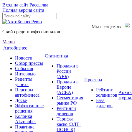
Вход на сайт
Рассылка
Полная версия сайта
Мы в соцсетях:
Свой среди профессионалов
Меню
Автобизнес
Статистика
Новости
Обзор прессы
Продажи в
События
России
Интервью
(АЕБ)
Рецепты
Проекты
Продажи в
успеха
Европе
Персоны
Рейтинг
(ACEA)
Архив
автобизнеса
холдингов
Сегментация
журна
Досье
База
рынка РФ
Эффективные
дилеров
Рейтинги
решения
дилеров
Колонка
Тарифы
Akzonobel
каско (ЭЛТ-
Практика
ПОИСК)