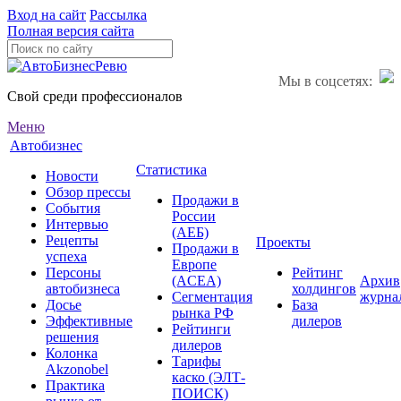
Вход на сайт
Рассылка
Полная версия сайта
Мы в соцсетях:
Свой среди профессионалов
Меню
Автобизнес
Статистика
Новости
Обзор прессы
Продажи в
События
России
Интервью
(АЕБ)
Рецепты
Проекты
Продажи в
успеха
Европе
Персоны
Рейтинг
(ACEA)
Архив
автобизнеса
холдингов
Сегментация
журна
Досье
База
рынка РФ
Эффективные
дилеров
Рейтинги
решения
дилеров
Колонка
Тарифы
Akzonobel
каско (ЭЛТ-
Практика
ПОИСК)