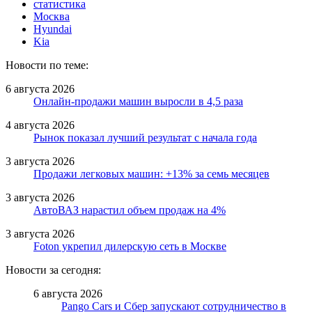
статистика
Москва
Hyundai
Kia
Новости по теме:
6 августа 2026
Онлайн-продажи машин выросли в 4,5 раза
4 августа 2026
Рынок показал лучший результат с начала года
3 августа 2026
Продажи легковых машин: +13% за семь месяцев
3 августа 2026
АвтоВАЗ нарастил объем продаж на 4%
3 августа 2026
Foton укрепил дилерскую сеть в Москве
Новости за сегодня:
6 августа 2026
Pango Cars и Сбер запускают сотрудничество в