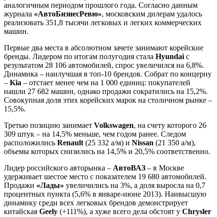
аналогичным периодом прошлого года. Согласно данным
журнала
«АвтоБизнесРевю»
, московским дилерам удалось
реализовать 351,8 тысячи легковых и легких коммерческих
машин.
Первые два места в абсолютном зачете занимают корейские
бренды. Лидером по итогам полугодия стала
Hyundai
c
результатом 28 106 автомобилей, спрос увеличился на 6,8%.
Динамика – наилучшая в топ-10 брендов. Собрат по концерну
–
Kia
– отстает менее чем на 1 000 единиц: покупателей
нашли 27 682 машин, однако продажи сократились на 15,2%.
Совокупная доля этих корейских марок на столичном рынке –
15,5%.
Третью позицию занимает
Volkswagen
, на счету которого 26
309 штук – на 14,5% меньше, чем годом ранее. Следом
расположились
Renault
(25 332 а/м) и
Nissan
(21 350 а/м),
объемы которых снизились на 14,5% и 20,5% соответственно.
Лидер российского авторынка –
АвтоВАЗ
– в Москве
удерживает шестое место с показателем 19 680 автомобилей.
Продажи
«Лады»
увеличились на 3%, а доля выросла на 0,7
процентных пункта (5,6% в январе-июне 2013). Наивысшую
динамику среди всех легковых брендов демонстрирует
китайская
Geely
(+111%), а хуже всего дела обстоят у
Chrysler