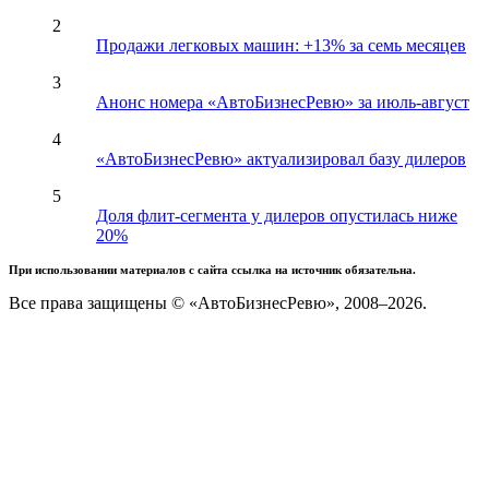
2
Продажи легковых машин: +13% за семь месяцев
3
Анонс номера «АвтоБизнесРевю» за июль-август
4
«АвтоБизнесРевю» актуализировал базу дилеров
5
Доля флит-сегмента у дилеров опустилась ниже
20%
При использовании материалов с сайта ссылка на источник обязательна.
Все права защищены © «АвтоБизнесРевю», 2008–2026.