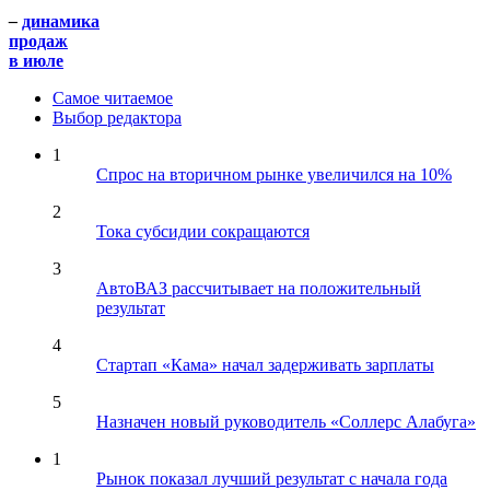
–
динамика
продаж
в июле
Самое читаемое
Выбор редактора
1
Спрос на вторичном рынке увеличился на 10%
2
Тока субсидии сокращаются
3
АвтоВАЗ рассчитывает на положительный
результат
4
Стартап «Кама» начал задерживать зарплаты
5
Назначен новый руководитель «Соллерс Алабуга»
1
Рынок показал лучший результат с начала года