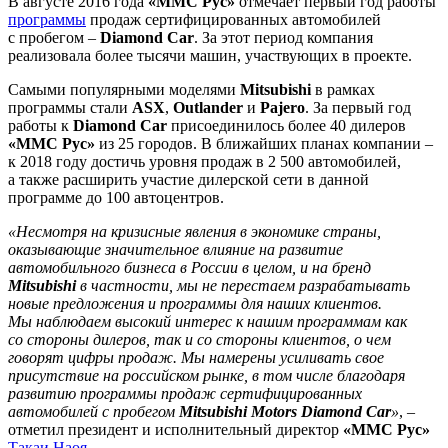
В августе 2016 года
«ММС Рус»
отмечает первый год работы
программы
продаж сертифицированных автомобилей
с пробегом –
Diamond Car
. За этот период компания
реализовала более тысячи машин, участвующих в проекте.
Самыми популярными моделями
Mitsubishi
в рамках
программы стали
ASX
,
Outlander
и
Pajero
. За первый год
работы к
Diamond Car
присоединилось более 40 дилеров
«ММС Рус»
из 25 городов. В ближайших планах компании –
к 2018 году достичь уровня продаж в 2 500 автомобилей,
а также расширить участие дилерской сети в данной
программе до 100 автоцентров.
«Несмотря на кризисные явления в экономике страны,
оказывающие значительное влияние на развитие
автомобильного бизнеса в России в целом, и на бренд
Mitsubishi
в частности, мы не перестаем разрабатывать
новые предложения и программы для наших клиентов.
Мы наблюдаем высокий интерес к нашим программам как
со стороны дилеров, так и со стороны клиентов, о чем
говорят цифры продаж. Мы намерены усиливать свое
присутствие на российском рынке, в том числе благодаря
развитию программы продаж сертифицированных
автомобилей с пробегом
Mitsubishi Motors Diamond Car
»
, –
отметил президент и исполнительный директор
«ММС Рус»
Такаи Наоя
.