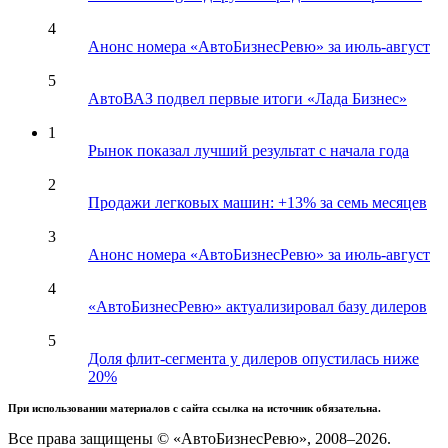
4
Анонс номера «АвтоБизнесРевю» за июль-август
5
АвтоВАЗ подвел первые итоги «Лада Бизнес»
1
Рынок показал лучший результат с начала года
2
Продажи легковых машин: +13% за семь месяцев
3
Анонс номера «АвтоБизнесРевю» за июль-август
4
«АвтоБизнесРевю» актуализировал базу дилеров
5
Доля флит-сегмента у дилеров опустилась ниже
20%
При использовании материалов с сайта ссылка на источник обязательна.
Все права защищены © «АвтоБизнесРевю», 2008–2026.