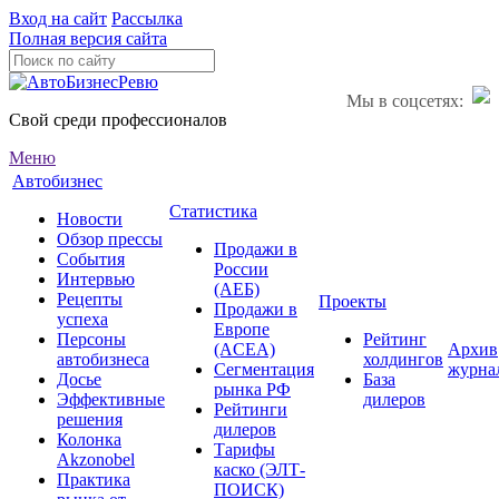
Вход на сайт
Рассылка
Полная версия сайта
Мы в соцсетях:
Свой среди профессионалов
Меню
Автобизнес
Статистика
Новости
Обзор прессы
Продажи в
События
России
Интервью
(АЕБ)
Рецепты
Проекты
Продажи в
успеха
Европе
Персоны
Рейтинг
(ACEA)
Архив
автобизнеса
холдингов
Сегментация
журна
Досье
База
рынка РФ
Эффективные
дилеров
Рейтинги
решения
дилеров
Колонка
Тарифы
Akzonobel
каско (ЭЛТ-
Практика
ПОИСК)