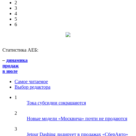
2
3
4
5
6
Статистика АЕБ:
–
динамика
продаж
в июле
Самое читаемое
Выбор редактора
1
Тока субсидии сокращаются
2
Новые модели «Москвича» почти не продаются
3
Jetour Dashing лидирует в продажах «СберАвто»