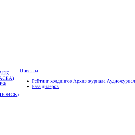
Проекты
АЕБ)
(ACEA)
Рейтинг холдингов
Архив журнала
Аудиожурнал
 РФ
База дилеров
Т-ПОИСК)