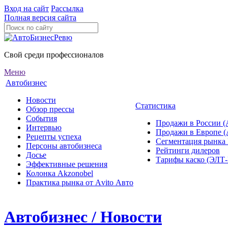
Вход на сайт
Рассылка
Полная версия сайта
Свой среди профессионалов
Меню
Автобизнес
Новости
Статистика
Обзор прессы
События
Продажи в России (
Интервью
Продажи в Европе 
Рецепты успеха
Сегментация рынка
Персоны автобизнеса
Рейтинги дилеров
Досье
Тарифы каско (ЭЛ
Эффективные решения
Колонка Akzonobel
Практика рынка от Аvito Авто
Автобизнес / Новости