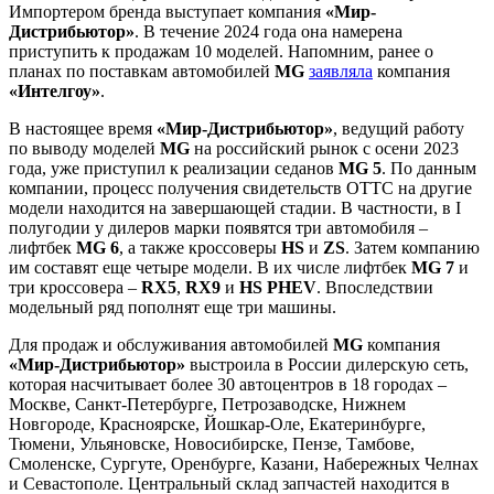
Импортером бренда выступает компания
«Мир-
Дистрибьютор»
. В течение 2024 года она намерена
приступить к продажам 10 моделей. Напомним, ранее о
планах по поставкам автомобилей
MG
заявляла
компания
«Интелгоу»
.
В настоящее время
«Мир-Дистрибьютор»
, ведущий работу
по выводу моделей
MG
на российский рынок с осени 2023
года, уже приступил к реализации седанов
MG 5
. По данным
компании, процесс получения свидетельств ОТТС на другие
модели находится на завершающей стадии. В частности, в I
полугодии у дилеров марки появятся три автомобиля –
лифтбек
MG 6
, а также кроссоверы
HS
и
ZS
. Затем компанию
им составят еще четыре модели. В их числе лифтбек
MG 7
и
три кроссовера –
RХ5
,
RХ9
и
HS PHEV
. Впоследствии
модельный ряд пополнят еще три машины.
Для продаж и обслуживания автомобилей
MG
компания
«Мир-Дистрибьютор»
выстроила в России дилерскую сеть,
которая насчитывает более 30 автоцентров в 18 городах –
Москве, Санкт-Петербурге, Петрозаводске, Нижнем
Новгороде, Красноярске, Йошкар-Оле, Екатеринбурге,
Тюмени, Ульяновске, Новосибирске, Пензе, Тамбове,
Смоленске, Сургуте, Оренбурге, Казани, Набережных Челнах
и Севастополе. Центральный склад запчастей находится в