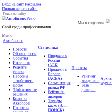
Вход на сайт
Рассылка
Полная версия сайта
Мы в соцсетях:
Свой среди профессионалов
Меню
Автобизнес
Статистика
Новости
Обзор прессы
Продажи в
События
России
Интервью
(АЕБ)
Рецепты
Проекты
Продажи в
успеха
Европе
Персоны
Рейтинг
(ACEA)
Архив
автобизнеса
холдингов
Сегментация
журна
Досье
База
рынка РФ
Эффективные
дилеров
Рейтинги
решения
дилеров
Колонка
Тарифы
Akzonobel
каско (ЭЛТ-
Практика
ПОИСК)