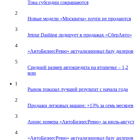
Тока субсидии сокращаются
2
Новые модели «Москвича» почти не продаются
3
Jetour Dashing лидирует в продажах «СберАвто»
4
«АвтоБизнесРевю» актуализировал базу дилеров
5
Средний размер автокредита на вторичке – 1,2
млн
1
Рынок показал лучший результат с начала года
2
Продажи легковых машин: +13% за семь месяцев
3
Анонс номера «АвтоБизнесРевю» за июль-август
4
«АвтоБизнесРевю» актуализировал базу дилеров