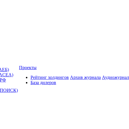
Проекты
АЕБ)
(ACEA)
Рейтинг холдингов
Архив журнала
Аудиожурнал
 РФ
База дилеров
Т-ПОИСК)