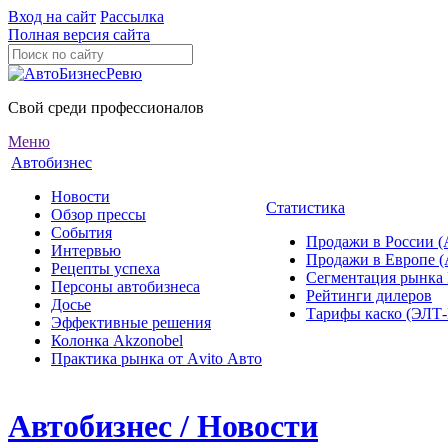
Вход на сайт
Рассылка
Полная версия сайта
Свой среди профессионалов
Меню
Автобизнес
Новости
Статистика
Обзор прессы
События
Продажи в России (
Интервью
Продажи в Европе 
Рецепты успеха
Сегментация рынка
Персоны автобизнеса
Рейтинги дилеров
Досье
Тарифы каско (ЭЛ
Эффективные решения
Колонка Akzonobel
Практика рынка от Аvito Авто
Автобизнес / Новости