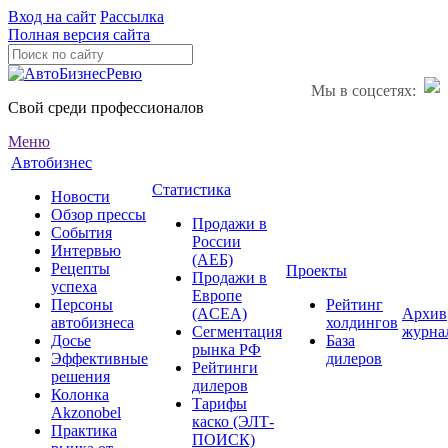
Вход на сайт
Рассылка
Полная версия сайта
Мы в соцсетях:
Свой среди профессионалов
Меню
Автобизнес
Статистика
Новости
Обзор прессы
Продажи в
События
России
Интервью
(АЕБ)
Рецепты
Проекты
Продажи в
успеха
Европе
Персоны
Рейтинг
(ACEA)
Архив
автобизнеса
холдингов
Сегментация
журна
Досье
База
рынка РФ
Эффективные
дилеров
Рейтинги
решения
дилеров
Колонка
Тарифы
Akzonobel
каско (ЭЛТ-
Практика
ПОИСК)