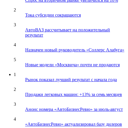
Спрос на вторичном рынке увеличился на 10%
2
Тока субсидии сокращаются
3
АвтоВАЗ рассчитывает на положительный
результат
4
Назначен новый руководитель «Соллерс Алабуга»
5
Новые модели «Москвича» почти не продаются
1
Рынок показал лучший результат с начала года
2
Продажи легковых машин: +13% за семь месяцев
3
Анонс номера «АвтоБизнесРевю» за июль-август
4
«АвтоБизнесРевю» актуализировал базу дилеров