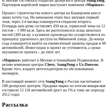
В Москве состоялось открытие дилерского центра
SsangYong
.
Партнером корейской марки выступает компания
«Маршал»
.
Процесс строительства нового центра на Каширском шоссе
занял почти год. На начальном этапе был запущен первый
этаж, через 3-4 месяца планируется открытие второго.
Площадь шоу-рума составляет 450 кв.м, сервисной зоны на 12
постов – 1 000 кв.м. Здесь же расположился склад запасных
частей (300 кв.м), а кузовное производство осуществляется по
принципу удаленного доступа на Рябиновой улице. До конца
года планируется выйти на ежемесячный уровень продаж в 60
автомобилей. Инвестиции в проект не уточняются, а сроки
окупаемости проекта – до пяти лет.
«Маршал»
работает в Москве и ближайшем Подмосковье. В
активе компании центры
Chery
,
SsangYong
и
Uz-Daewoo
.
Кроме того, владеет автотехцентром по обслуживанию
иномарок.
В настоящий момент сеть
SsangYong
в России насчитывает
108 дилерских центров. Продажи марки по итогам января-мая
составили 12 118 автомобилей (рост на 1% к тому же периоду
2012 года).
Рассылка