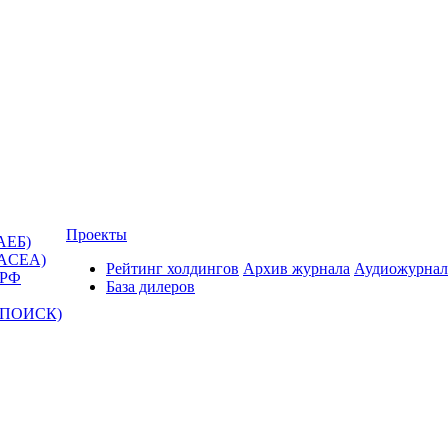
Проекты
АЕБ)
(ACEA)
Рейтинг холдингов
Архив журнала
Аудиожурнал
 РФ
База дилеров
Т-ПОИСК)