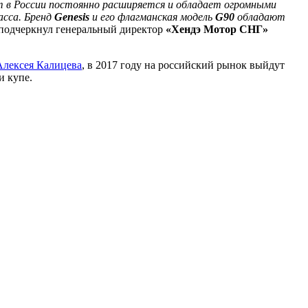
т в России постоянно расширяется и обладает огромными
асса. Бренд
Genesis
и его флагманская модель
G90
обладают
 подчеркнул генеральный директор
«Хендэ Мотор СНГ»
Алексея Калицева
, в 2017 году на российский рынок выйдут
и купе.