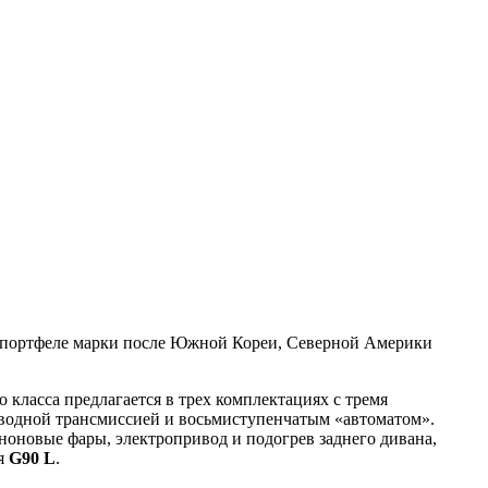
в портфеле марки после Южной Кореи, Северной Америки
 класса предлагается в трех комплектациях с тремя
иводной трансмиссией и восьмиступенчатым «автоматом».
еноновые фары, электропривод и подогрев заднего дивана,
ия
G90 L
.