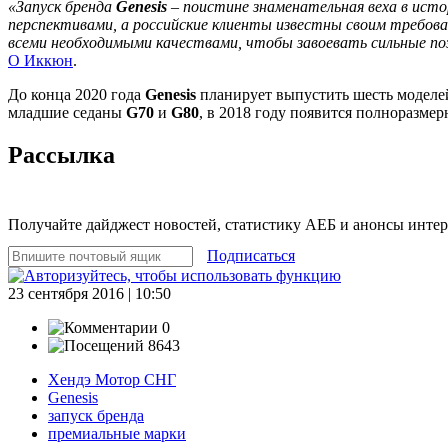
«Запуск бренда
Genesis
– поистине знаменательная веха в ист
перспективами, а российские клиенты известны своим требов
всеми необходимыми качествами, чтобы завоевать сильные по
О Иккюн
.
До конца 2020 года
Genesis
планирует выпустить шесть моделе
младшие седаны
G70
и
G80
, в 2018 году появится полноразмер
Рассылка
Получайте дайджест новостей, статистику АЕБ и анонсы инте
Подписаться
23 сентября 2016 | 10:50
0
8643
Хендэ Мотор СНГ
Genesis
запуск бренда
премиальные марки