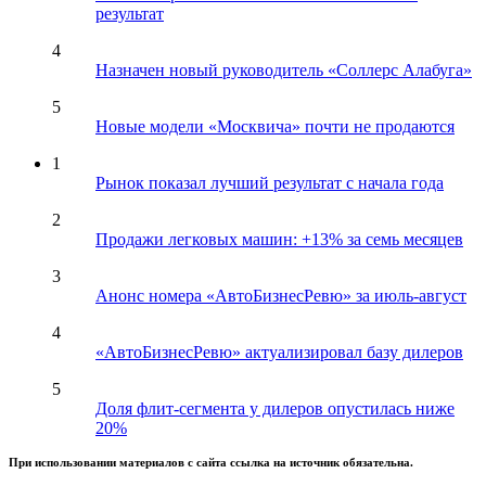
результат
4
Назначен новый руководитель «Соллерс Алабуга»
5
Новые модели «Москвича» почти не продаются
1
Рынок показал лучший результат с начала года
2
Продажи легковых машин: +13% за семь месяцев
3
Анонс номера «АвтоБизнесРевю» за июль-август
4
«АвтоБизнесРевю» актуализировал базу дилеров
5
Доля флит-сегмента у дилеров опустилась ниже
20%
При использовании материалов с сайта ссылка на источник обязательна.