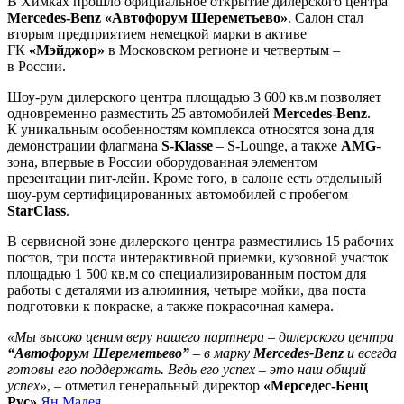
В Химках прошло официальное открытие дилерского центра
Mercedes-Benz
«Автофорум Шереметьево»
. Салон стал
вторым предприятием немецкой марки в активе
ГК
«Мэйджор»
в Московском регионе и четвертым –
в России.
Шоу-рум дилерского центра площадью 3 600 кв.м позволяет
одновременно разместить 25 автомобилей
Mercedes-Benz
.
К уникальным особенностям комплекса относятся зона для
демонстрации флагмана
S-Klasse
– S-Lounge, а также
AMG
-
зона, впервые в России оборудованная элементом
презентации пит-лейн. Кроме того, в салоне есть отдельный
шоу-рум сертифицированных автомобилей с пробегом
StarClass
.
В сервисной зоне дилерского центра разместились 15 рабочих
постов, три поста интерактивной приемки, кузовной участок
площадью 1 500 кв.м со специализированным постом для
работы с деталями из алюминия, четыре мойки, два поста
подготовки к покраске, а также покрасочная камера.
«Мы высоко ценим веру нашего партнера – дилерского центра
“Автофорум Шереметьево”
– в марку
Mercedes-Benz
и всегда
готовы его поддержать. Ведь его успех – это наш общий
успех»
, – отметил генеральный директор
«Мерседес-Бенц
Рус»
Ян Мадея
.