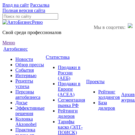
Вход на сайт
Рассылка
Полная версия сайта
Мы в соцсетях:
Свой среди профессионалов
Меню
Автобизнес
Статистика
Новости
Обзор прессы
Продажи в
События
России
Интервью
(АЕБ)
Рецепты
Проекты
Продажи в
успеха
Европе
Персоны
Рейтинг
(ACEA)
Архив
автобизнеса
холдингов
Сегментация
журна
Досье
База
рынка РФ
Эффективные
дилеров
Рейтинги
решения
дилеров
Колонка
Тарифы
Akzonobel
каско (ЭЛТ-
Практика
ПОИСК)