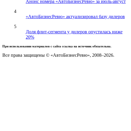
Анонс номера «АвтоБизнесРевю» за июль-август
4
«АвтоБизнесРевю» актуализировал базу дилеров
5
Доля флит-сегмента у дилеров опустилась ниже
20%
При использовании материалов с сайта ссылка на источник обязательна.
Все права защищены © «АвтоБизнесРевю», 2008–2026.