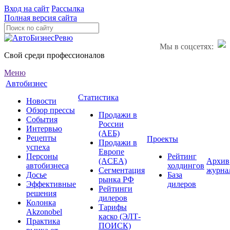
Вход на сайт
Рассылка
Полная версия сайта
Мы в соцсетях:
Свой среди профессионалов
Меню
Автобизнес
Статистика
Новости
Обзор прессы
Продажи в
События
России
Интервью
(АЕБ)
Рецепты
Проекты
Продажи в
успеха
Европе
Персоны
Рейтинг
(ACEA)
Архив
автобизнеса
холдингов
Сегментация
журна
Досье
База
рынка РФ
Эффективные
дилеров
Рейтинги
решения
дилеров
Колонка
Тарифы
Akzonobel
каско (ЭЛТ-
Практика
ПОИСК)