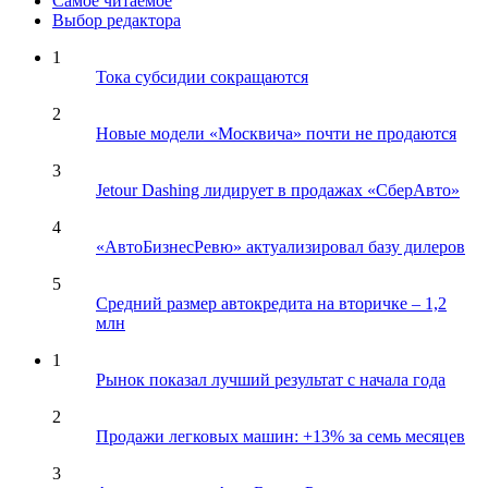
Самое читаемое
Выбор редактора
1
Тока субсидии сокращаются
2
Новые модели «Москвича» почти не продаются
3
Jetour Dashing лидирует в продажах «СберАвто»
4
«АвтоБизнесРевю» актуализировал базу дилеров
5
Средний размер автокредита на вторичке – 1,2
млн
1
Рынок показал лучший результат с начала года
2
Продажи легковых машин: +13% за семь месяцев
3