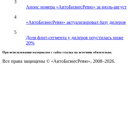
3
Анонс номера «АвтоБизнесРевю» за июль-август
4
«АвтоБизнесРевю» актуализировал базу дилеров
5
Доля флит-сегмента у дилеров опустилась ниже
20%
При использовании материалов с сайта ссылка на источник обязательна.
Все права защищены © «АвтоБизнесРевю», 2008–2026.