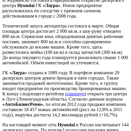
В Мурманске состоялось официальное открытие дилерского
центра
Hyundai
ГК
«Лаура»
. Новое предприятие
расположилось по соседству с прежним салоном,
действовавшим в городе с 2008 года.
Технический запуск автоцентра состоялся в марте. Общая
площадь центра достигает 2 000 кв.м, а шоу-руму отведено
800 кв.м. Сервисная зона, оборудованная девятью рабочими
постами, занимает 800 кв.м и способна одновременно
обслуживать до восьми машин. Кроме того, здесь
разместились мойка (100 кв.м) и склад запчастей (300 кв.м).
До конца текущего года планируется реализовать свыше 1 000
автомобилей. Объем инвестиций не уточняется.
ГК
«Лаура»
создана в 1989 году. В портфеле компании 29
дилерских центров девяти брендов в пяти городах. Также
занимается продажей мототехники. Кроме того, в группу
входит предприятие по производству бронированных машин.
К концу следующего ритейлер
планирует
открыть три центра
в Луге (Ленинградская область). Согласно данным журнала
«АвтоБизнесРевю»
, по итогам 2012 года продажи компании
составили 18 457 новых автомобилей (рост на 12,8% к 2011
году), выручка достигла 14,2 миллиарда рублей (+16,7%).
На настоящий момент сеть
Hyundai
в России насчитывает 144
дилерских центра. По итогам I полугодия продажи марки