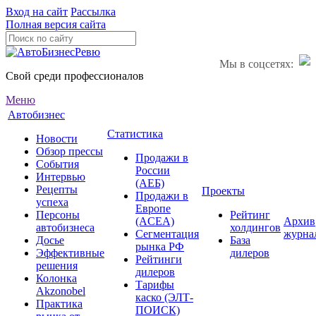
Вход на сайт
Рассылка
Полная версия сайта
Мы в соцсетях:
Свой среди профессионалов
Меню
Автобизнес
Статистика
Новости
Обзор прессы
Продажи в
События
России
Интервью
(АЕБ)
Рецепты
Проекты
Продажи в
успеха
Европе
Персоны
Рейтинг
(ACEA)
Архив
автобизнеса
холдингов
Сегментация
журна
Досье
База
рынка РФ
Эффективные
дилеров
Рейтинги
решения
дилеров
Колонка
Тарифы
Akzonobel
каско (ЭЛТ-
Практика
ПОИСК)