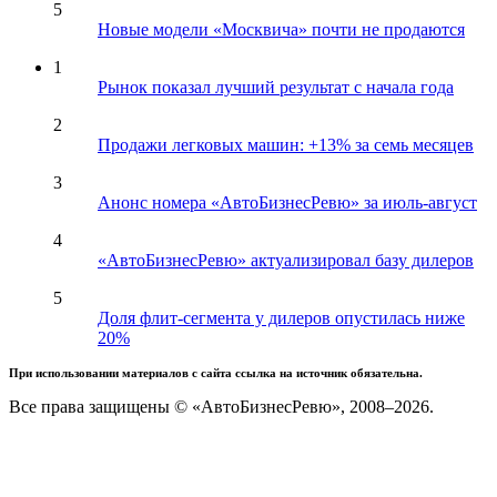
5
Новые модели «Москвича» почти не продаются
1
Рынок показал лучший результат с начала года
2
Продажи легковых машин: +13% за семь месяцев
3
Анонс номера «АвтоБизнесРевю» за июль-август
4
«АвтоБизнесРевю» актуализировал базу дилеров
5
Доля флит-сегмента у дилеров опустилась ниже
20%
При использовании материалов с сайта ссылка на источник обязательна.
Все права защищены © «АвтоБизнесРевю», 2008–2026.