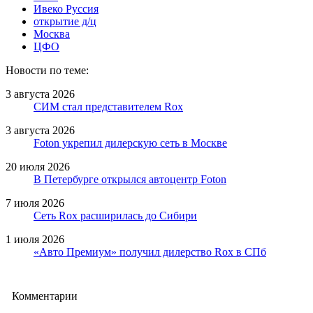
Ивеко Руссия
открытие д/ц
Москва
ЦФО
Новости по теме:
3 августа 2026
СИМ стал представителем Rox
3 августа 2026
Foton укрепил дилерскую сеть в Москве
20 июля 2026
В Петербурге открылся автоцентр Foton
7 июля 2026
Сеть Rox расширилась до Сибири
1 июля 2026
«Авто Премиум» получил дилерство Rox в СПб
Комментарии