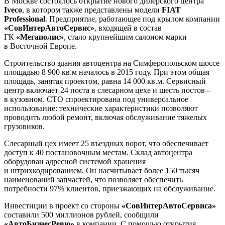
В Москве состоялось открытие нового дилерского центра
Iveco
, в котором также представлены модели
FIAT
Professional
. Предприятие, работающее под крылом компании
«СовИнтерАвтоСервис»
, входящей в состав
ГК
«Мегаполис»
, стало крупнейшим салоном марки
в Восточной Европе.
Строительство здания автоцентра на Симферопольском шоссе
площадью 8 900 кв.м началось в 2015 году. При этом общая
площадь, занятая проектом, равна 14 000 кв.м. Сервисный
центр включает 24 поста в слесарном цехе и шесть постов –
в кузовном. СТО спроектирована под универсальное
использование: технические характеристики позволяют
проводить любой ремонт, включая обслуживание тяжелых
грузовиков.
Слесарный цех имеет 25 въездных ворот, что обеспечивает
доступ к 40 постановочным местам. Склад автоцентра
оборудован адресной системой хранения
и штрихкодированием. Он насчитывает более 150 тысяч
наименований запчастей, что позволяет обеспечить
потребности 97% клиентов, приезжающих на обслуживание.
Инвестиции в проект со стороны
«СовИнтерАвтоСервиса»
составили 500 миллионов рублей, сообщили
«АвтоБизнесРевю»
в компании. С помощью открытия