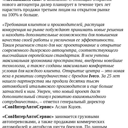
нового автоцентра дилер планирует в течение трех лет
нарастить продажи третьим лицам на открытом рынке
на 100% и больше.
«Требования клиентов и производителей, растущая
конкуренция на рынке побуждают принимать новые решения
и находить дополнительные возможности для повышения
качества своей работы и увеличения ее эффективности.
Таким решением стало для нас проектирование и открытие
современного дилерского автоцентра, соответствующего
высочайшим европейским стандартам. В нем учтены
максимальная эргономика пространства, внедрены новейшие
технологии, а также созданы максимально комфортные
условия для каждого клиента. Открытие центра – это новая
веха в развитии сотрудничества с брендом
Iveco
. За 25 лет
нашего партнерства мы продали десятки тысяч
автомобилей итальянского производителя и еще больше
запчастей к ним. Уверен, что новый проект даст
дополнительный стимул развитию взаимовыгодного
сотрудничества»
, – отметил генеральный директор
«СовИнтерАвтоСервис»
Аслан Кцоев.
«СовИнтерАвтоСервис»
занимается грузовыми
автоперевозками, а также продажами коммерческих
автомобилей и автобусов шести брендов. По данным