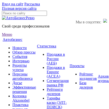
Вход на сайт
Рассылка
Полная версия сайта
Мы в соцсетях:
Свой среди профессионалов
Меню
Автобизнес
Статистика
Новости
Обзор прессы
Продажи в
События
России
Интервью
(АЕБ)
Рецепты
Проекты
Продажи в
успеха
Европе
Персоны
Рейтинг
(ACEA)
Архив
автобизнеса
холдингов
Сегментация
журна
Досье
База
рынка РФ
Эффективные
дилеров
Рейтинги
решения
дилеров
Колонка
Тарифы
Akzonobel
каско (ЭЛТ-
Практика
ПОИСК)