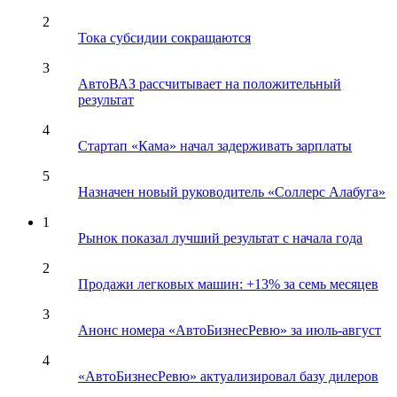
2
Тока субсидии сокращаются
3
АвтоВАЗ рассчитывает на положительный
результат
4
Стартап «Кама» начал задерживать зарплаты
5
Назначен новый руководитель «Соллерс Алабуга»
1
Рынок показал лучший результат с начала года
2
Продажи легковых машин: +13% за семь месяцев
3
Анонс номера «АвтоБизнесРевю» за июль-август
4
«АвтоБизнесРевю» актуализировал базу дилеров