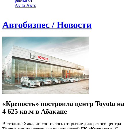
рынка от
Аvito Авто
Автобизнес / Новости
«Крепость» построила центр Toyota на
4 625 кв.м в Абакане
В столице Хакасии состоялось открытие дилерского центра
Toyota
, принадлежащего красноярской
ГК «Крепость»
. С