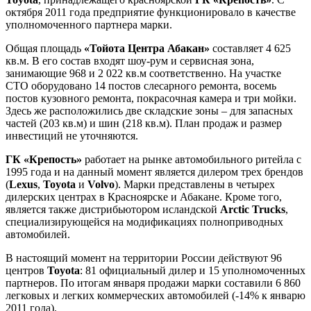
октября 2011 года предприятие функционировало в качестве
уполномоченного партнера марки.
Общая площадь
«Тойота Центра Абакан»
составляет 4 625
кв.м. В его состав входят шоу-рум и сервисная зона,
занимающие 968 и 2 022 кв.м соответственно. На участке
СТО оборудовано 14 постов слесарного ремонта, восемь
постов кузовного ремонта, покрасочная камера и три мойки.
Здесь же расположились две складские зоны – для запасных
частей (203 кв.м) и шин (218 кв.м). План продаж и размер
инвестиций не уточняются.
ГК «Крепость»
работает на рынке автомобильного ритейла с
1995 года и на данный момент является дилером трех брендов
(
Lexus
,
Toyota
и
Volvo
). Марки представлены в четырех
дилерских центрах в Красноярске и Абакане. Кроме того,
является также дистрибьютором исландской
Arctic Trucks
,
специализирующейся на модификациях полноприводных
автомобилей.
В настоящий момент на территории России действуют 96
центров
Toyota
: 81 официальный дилер и 15 уполномоченных
партнеров. По итогам января продажи марки составили 6 860
легковых и легких коммерческих автомобилей (-14% к январю
2011 года).