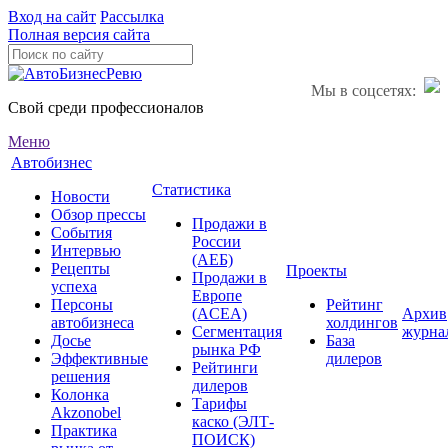
Вход на сайт
Рассылка
Полная версия сайта
Мы в соцсетях:
Свой среди профессионалов
Меню
Автобизнес
Статистика
Новости
Обзор прессы
Продажи в
События
России
Интервью
(АЕБ)
Рецепты
Проекты
Продажи в
успеха
Европе
Персоны
Рейтинг
(ACEA)
Архив
автобизнеса
холдингов
Сегментация
журна
Досье
База
рынка РФ
Эффективные
дилеров
Рейтинги
решения
дилеров
Колонка
Тарифы
Akzonobel
каско (ЭЛТ-
Практика
ПОИСК)