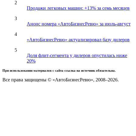
2
Продажи легковых машин: +13% за семь месяцев
3
Анонс номера «АвтоБизнесРевю» за июль-август
4
«АвтоБизнесРевю» актуализировал базу дилеров
5
Доля флит-сегмента у дилеров опустилась ниже
20%
При использовании материалов с сайта ссылка на источник обязательна.
Все права защищены © «АвтоБизнесРевю», 2008–2026.