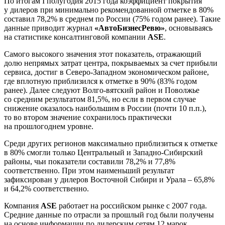
По итогам I полугодия 2015 года коэффициент покрытия
у дилеров при минимально рекомендованной отметке в 80%
составил 78,2% в среднем по России (75% годом ранее). Такие
данные приводит журнал
«АвтоБизнесРевю»
, основываясь
на статистике консалтинговой компании
ASE
.
Самого высокого значения этот показатель, отражающий
долю непрямых затрат центра, покрываемых за счет прибыли
сервиса, достиг в Северо-Западном экономическом районе,
где вплотную приблизился к отметке в 90% (83% годом
ранее). Далее следуют Волго-вятский район и Поволжье
со средним результатом 81,5%, но если в первом случае
снижение оказалось наибольшим в России (почти 10 п.п.),
то во втором значение сохранилось практически
на прошлогоднем уровне.
Среди других регионов максимально приблизиться к отметке
в 80% смогли только Центральный и Западно-Сибирский
районы, чьи показатели составили 78,2% и 77,8%
соответственно. При этом наименьший результат
зафиксирован у дилеров Восточной Сибири и Урала – 65,8%
и 64,2% соответственно.
Компания
ASE
работает на российском рынке с 2007 года.
Средние данные по отрасли за прошлый год были получены
на основе информации по дилерским сетям 12 марок