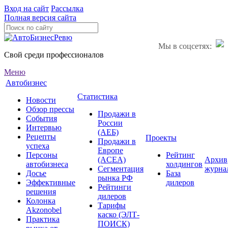
Вход на сайт
Рассылка
Полная версия сайта
Мы в соцсетях:
Свой среди профессионалов
Меню
Автобизнес
Статистика
Новости
Обзор прессы
Продажи в
События
России
Интервью
(АЕБ)
Рецепты
Проекты
Продажи в
успеха
Европе
Персоны
Рейтинг
(ACEA)
Архив
автобизнеса
холдингов
Сегментация
журна
Досье
База
рынка РФ
Эффективные
дилеров
Рейтинги
решения
дилеров
Колонка
Тарифы
Akzonobel
каско (ЭЛТ-
Практика
ПОИСК)