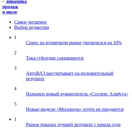
–
динамика
продаж
в июле
Самое читаемое
Выбор редактора
1
Спрос на вторичном рынке увеличился на 10%
2
Тока субсидии сокращаются
3
АвтоВАЗ рассчитывает на положительный
результат
4
Назначен новый руководитель «Соллерс Алабуга»
5
Новые модели «Москвича» почти не продаются
1
Рынок показал лучший результат с начала года