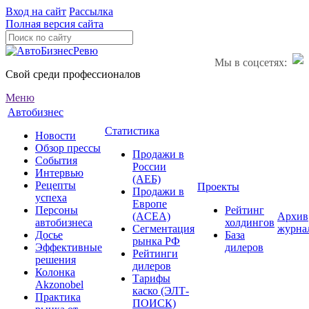
Вход на сайт
Рассылка
Полная версия сайта
Мы в соцсетях:
Свой среди профессионалов
Меню
Автобизнес
Статистика
Новости
Обзор прессы
Продажи в
События
России
Интервью
(АЕБ)
Рецепты
Проекты
Продажи в
успеха
Европе
Персоны
Рейтинг
(ACEA)
Архив
автобизнеса
холдингов
Сегментация
журна
Досье
База
рынка РФ
Эффективные
дилеров
Рейтинги
решения
дилеров
Колонка
Тарифы
Akzonobel
каско (ЭЛТ-
Практика
ПОИСК)