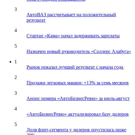
3
АвтоВАЗ рассчитывает на положительный
результат
4
Стартап «Кама» начал задерживать зарплаты
5
Назначен новый руководитель «Соллерс Алабуга»
1
Рынок показал лучший результат с начала года
2
Продажи легковых машин: +13% за семь месяцев
3
Анонс номера «АвтоБизнесРевю» за июль-август
4
«АвтоБизнесРевю» актуализировал базу дилеров
5
Доля флит-сегмента у дилеров опустилась ниже