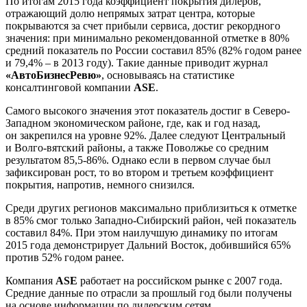
По итогам 2015 года коэффициент покрытия дилеров,
отражающий долю непрямых затрат центра, которые
покрываются за счет прибыли сервиса, достиг рекордного
значения: при минимально рекомендованной отметке в 80%
средний показатель по России составил 85% (82% годом ранее
и 79,4% – в 2013 году). Такие данные приводит журнал
«АвтоБизнесРевю»
, основываясь на статистике
консалтинговой компании
ASE
.
Самого высокого значения этот показатель достиг в Северо-
Западном экономическом районе, где, как и год назад,
он закрепился на уровне 92%. Далее следуют Центральный
и Волго-вятский районы, а также Поволжье со средним
результатом 85,5-86%. Однако если в первом случае был
зафиксирован рост, то во втором и третьем коэффициент
покрытия, напротив, немного снизился.
Среди других регионов максимально приблизиться к отметке
в 85% смог только Западно-Сибирский район, чей показатель
составил 84%. При этом наилучшую динамику по итогам
2015 года демонстрирует Дальний Восток, добившийся 65%
против 52% годом ранее.
Компания
ASE
работает на российском рынке с 2007 года.
Средние данные по отрасли за прошлый год были получены
на основе информации по дилерским сетям