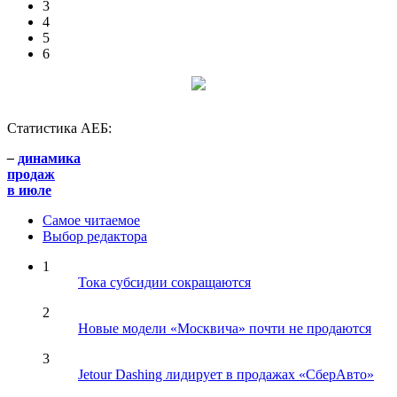
3
4
5
6
Статистика АЕБ:
–
динамика
продаж
в июле
Самое читаемое
Выбор редактора
1
Тока субсидии сокращаются
2
Новые модели «Москвича» почти не продаются
3
Jetour Dashing лидирует в продажах «СберАвто»