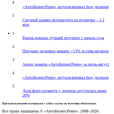
4
«АвтоБизнесРевю» актуализировал базу дилеров
5
Средний размер автокредита на вторичке – 1,2
млн
1
Рынок показал лучший результат с начала года
2
Продажи легковых машин: +13% за семь месяцев
3
Анонс номера «АвтоБизнесРевю» за июль-август
4
«АвтоБизнесРевю» актуализировал базу дилеров
5
Доля флит-сегмента у дилеров опустилась ниже
20%
При использовании материалов с сайта ссылка на источник обязательна.
Все права защищены © «АвтоБизнесРевю», 2008–2026.