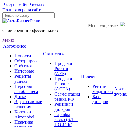
Вход на сайт
Рассылка
Полная версия сайта
Мы в соцсетях:
Свой среди профессионалов
Меню
Автобизнес
Статистика
Новости
Обзор прессы
Продажи в
События
России
Интервью
(АЕБ)
Рецепты
Проекты
Продажи в
успеха
Европе
Персоны
Рейтинг
(ACEA)
Архив
автобизнеса
холдингов
Сегментация
журна
Досье
База
рынка РФ
Эффективные
дилеров
Рейтинги
решения
дилеров
Колонка
Тарифы
Akzonobel
каско (ЭЛТ-
Практика
ПОИСК)