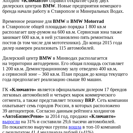
Холдинг
«Ключавто»
справил открытие сразу двух
дилерских центров
BMW
. Новые предприятия немецкого
бренда начали работу в Ставрополе и Минеральных Водах.
Временное решение для
BMW
и
BMW Motorrad
в Ставрополе общей площадью порядка 1 800 кв.м
располагает шоу-румом на 600 кв.м. Сервисная зона также
занимает 600 кв.м, в ней установлено пять ремонтных
постов (в том числе для мототехники). До конца 2015 года
дилер намерен реализовать 115 автомобилей.
Дилерский центр
BMW
в Минводах располагается
на территории автодеревни. Его общая площадь составляет
1 200 кв.м. Демонстрационному залу отведено 400 кв.м,
а сервисной зоне – 360 кв.м. План продаж до конца текущего
года предполагает реализацию свыше 80 машин.
ГК
«Ключавто»
является официальным дилером 17 брендов
легковых автомобилей и четырех марок коммерческого
сегмента, а также представляет технику
BRP
. Сеть компании
охватывает семь городов России, в которых расположено
39 автоцентров. Согласно данным рейтинга холдингов
«АвтоБизнесРевю»
за 2014 год, продажи
«Ключавто»
выросли
на 31% и составили 29,6 тысячи автомобилей.
По показателю выручки группа
вошла
в топ-10 компаний
с результатом 41,4 миллиарда рублей (+41%).