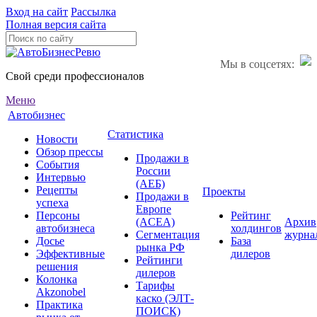
Вход на сайт
Рассылка
Полная версия сайта
Мы в соцсетях:
Свой среди профессионалов
Меню
Автобизнес
Статистика
Новости
Обзор прессы
Продажи в
События
России
Интервью
(АЕБ)
Рецепты
Проекты
Продажи в
успеха
Европе
Персоны
Рейтинг
(ACEA)
Архив
автобизнеса
холдингов
Сегментация
журна
Досье
База
рынка РФ
Эффективные
дилеров
Рейтинги
решения
дилеров
Колонка
Тарифы
Akzonobel
каско (ЭЛТ-
Практика
ПОИСК)