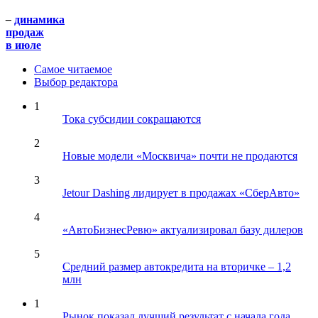
–
динамика
продаж
в июле
Самое читаемое
Выбор редактора
1
Тока субсидии сокращаются
2
Новые модели «Москвича» почти не продаются
3
Jetour Dashing лидирует в продажах «СберАвто»
4
«АвтоБизнесРевю» актуализировал базу дилеров
5
Средний размер автокредита на вторичке – 1,2
млн
1
Рынок показал лучший результат с начала года