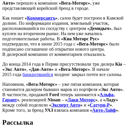
Авто»
перешло к компании
«Вега-Моторс»
, уже
представляющей корейский бренд в городе.
Как пишет
«
Коммерсантъ
»
, салон будет построен в Камской
долине. По информации издания, земельный участок,
расположившийся по соседству с центром
«Демидыч»
, был
куплен на вторичном рынке. На нем уже начались
подготовительные работы. В
«Киа Моторс Рус»
подтвердили, что в июне 2015 года с
«Вега-Моторс»
было
подписано соглашение об открытии нового центра.
В дилерской компании от комментариев отказались.
До конца 2014 года в Перми присутствовали три дилера
Kia
–
«Экс Авто»
,
«Дав-Авто»
и
«Вега-Моторс»
. В начале
2015 года
банкротящийся
холдинг закрыл почти все салоны.
Напомним,
«Вега-Моторс»
– уже пятая компания, которая
становится дилером бывших марок из портфеля
«Экс Авто»
.
В частности, продажей
Ford
теперь занимается
«
Альфа-
Гарант
»
, реализацией
Nissan
–
«
Лаки Моторс
»
, а
«Ладу»
между собой поделили
«
Эксперт Авто
»
и
«
Сатурн-Р
»
.
Кроме того, за бренд
УАЗ
взялась компания
«
Авто-Лайф
»
.
Рассылка