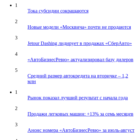
1
Тока субсидии сокращаются
2
Новые модели «Москвича» почти не продаются
3
Jetour Dashing лидирует в продажах «СберАвто»
4
«АвтоБизнесРевю» актуализировал базу дилеров
5
Средний размер автокредита на вторичке – 1,2
млн
1
Рынок показал лучший результат с начала года
2
Продажи легковых машин: +13% за семь месяцев
3
Анонс номера «АвтоБизнесРевю» за июль-август