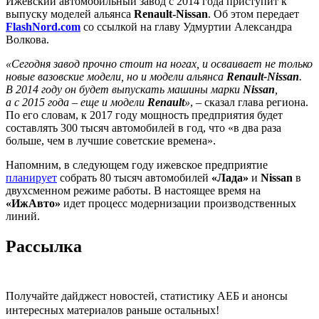
Ижевский автомобильный завод с 2014 года приступит к
выпуску моделей альянса
Renault-Nissan
. Об этом передает
FlashNord.com
со ссылкой на главу Удмуртии Александра
Волкова.
«Сегодня завод прочно стоит на ногах, и осваивает не только
новые вазовские модели, но и модели альянса
Renault-Nissan
.
В 2014 году он будет выпускать машины марки
Nissan
,
а с 2015 года – еще и модели
Renault
»
, – сказал глава региона.
По его словам, к 2017 году мощность предприятия будет
составлять 300 тысяч автомобилей в год, что «в два раза
больше, чем в лучшие советские времена».
Напомним, в следующем году ижевское предприятие
планирует
собрать 80 тысяч автомобилей
«Лада»
и
Nissan
в
двухсменном режиме работы. В настоящее время на
«ИжАвто»
идет процесс модернизации производственных
линий.
Рассылка
Получайте дайджест новостей, статистику АЕБ и анонсы
интересных материалов раньше остальных!