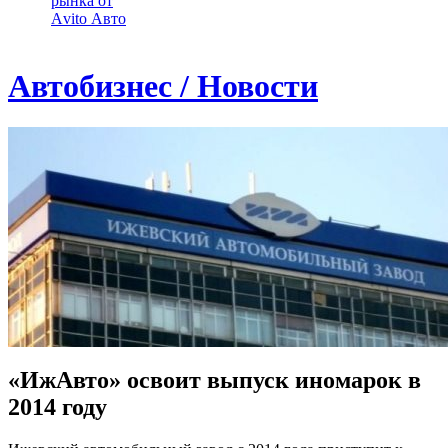
рынка от
Аvito Авто
Автобизнес / Новости
«ИжАвто» освоит выпуск иномарок в
2014 году