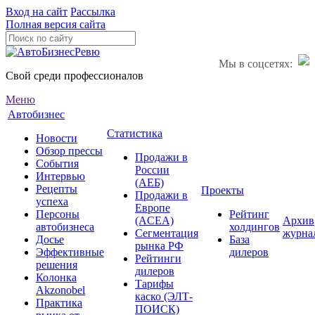
Вход на сайт
Рассылка
Полная версия сайта
Мы в соцсетях:
Свой среди профессионалов
Меню
Автобизнес
Статистика
Новости
Обзор прессы
Продажи в
События
России
Интервью
(АЕБ)
Рецепты
Проекты
Продажи в
успеха
Европе
Персоны
Рейтинг
(ACEA)
Архив
автобизнеса
холдингов
Сегментация
журна
Досье
База
рынка РФ
Эффективные
дилеров
Рейтинги
решения
дилеров
Колонка
Тарифы
Akzonobel
каско (ЭЛТ-
Практика
ПОИСК)