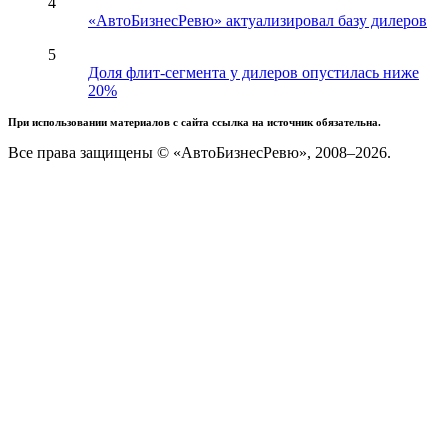
4
«АвтоБизнесРевю» актуализировал базу дилеров
5
Доля флит-сегмента у дилеров опустилась ниже
20%
При использовании материалов с сайта ссылка на источник обязательна.
Все права защищены © «АвтоБизнесРевю», 2008–2026.