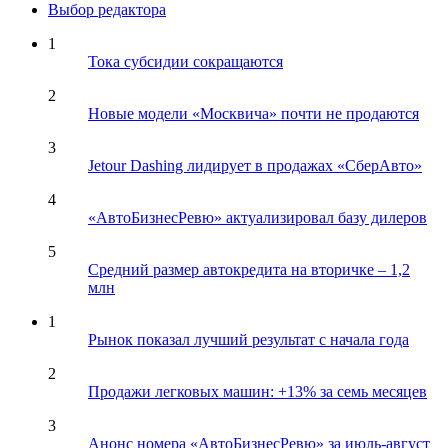
Выбор редактора
1
Тока субсидии сокращаются
2
Новые модели «Москвича» почти не продаются
3
Jetour Dashing лидирует в продажах «СберАвто»
4
«АвтоБизнесРевю» актуализировал базу дилеров
5
Средний размер автокредита на вторичке – 1,2
млн
1
Рынок показал лучший результат с начала года
2
Продажи легковых машин: +13% за семь месяцев
3
Анонс номера «АвтоБизнесРевю» за июль-август