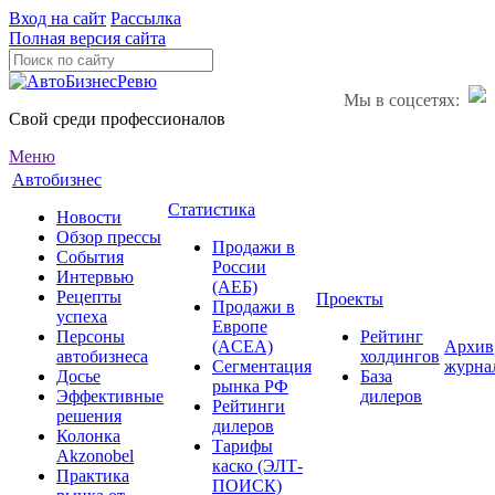
Вход на сайт
Рассылка
Полная версия сайта
Мы в соцсетях:
Свой среди профессионалов
Меню
Автобизнес
Статистика
Новости
Обзор прессы
Продажи в
События
России
Интервью
(АЕБ)
Рецепты
Проекты
Продажи в
успеха
Европе
Персоны
Рейтинг
(ACEA)
Архив
автобизнеса
холдингов
Сегментация
журна
Досье
База
рынка РФ
Эффективные
дилеров
Рейтинги
решения
дилеров
Колонка
Тарифы
Akzonobel
каско (ЭЛТ-
Практика
ПОИСК)