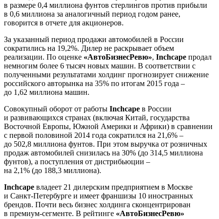
в размере 0,4 миллиона фунтов стерлингов против прибыли
в 0,6 миллиона за аналогичный период годом ранее,
говорится в отчете для акционеров.
За указанный период продажи автомобилей в России
сократились на 19,2%. Дилер не раскрывает объем
реализации. По оценке
«АвтоБизнесРевю»
,
Inchcape
продал
немногим более 6 тысяч новых машин. В соответствии с
полученными результатами холдинг прогнозирует снижение
российского авторынка на 35% по итогам 2015 года –
до 1,62 миллиона машин.
Совокупный оборот от работы
Inchcape
в России
и развивающихся странах (включая Китай, государства
Восточной Европы, Южной Америки и Африки) в сравнении
с первой половиной 2014 года сократился на 21,6% –
до 502,8 миллиона фунтов. При этом выручка от розничных
продаж автомобилей снизилась на 30% (до 314,5 миллиона
фунтов), а поступления от дистрибьюции –
на 2,1% (до 188,3 миллиона).
Inchcape
владеет 21 дилерским предприятием в Москве
и Санкт-Петербурге и имеет франшизы 10 иностранных
брендов. Почти весь бизнес холдинга сконцентрирован
в премиум-сегменте. В рейтинге
«АвтоБизнесРевю»