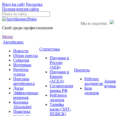
Вход на сайт
Рассылка
Полная версия сайта
Мы в соцсетях:
Свой среди профессионалов
Меню
Автобизнес
Статистика
Новости
Обзор прессы
Продажи в
События
России
Интервью
(АЕБ)
Рецепты
Проекты
Продажи в
успеха
Европе
Персоны
Рейтинг
(ACEA)
Архив
автобизнеса
холдингов
Сегментация
журна
Досье
База
рынка РФ
Эффективные
дилеров
Рейтинги
решения
дилеров
Колонка
Тарифы
Akzonobel
каско (ЭЛТ-
Практика
ПОИСК)