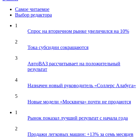
Самое читаемое
Выбор редактора
1
Спрос на вторичном рынке увеличился на 10%
2
Тока субсидии сокращаются
3
АвтоВАЗ рассчитывает на положительный
результат
4
Назначен новый руководитель «Соллерс Алабуга»
5
Новые модели «Москвича» почти не продаются
1
Рынок показал лучший результат с начала года
2
Продажи легковых машин: +13% за семь месяцев