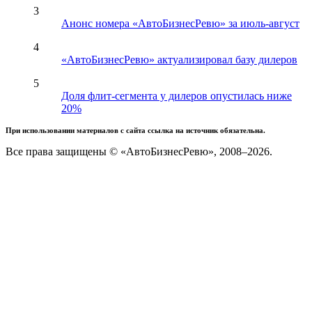
3
Анонс номера «АвтоБизнесРевю» за июль-август
4
«АвтоБизнесРевю» актуализировал базу дилеров
5
Доля флит-сегмента у дилеров опустилась ниже
20%
При использовании материалов с сайта ссылка на источник обязательна.
Все права защищены © «АвтоБизнесРевю», 2008–2026.