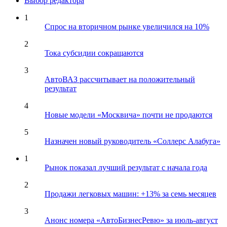
Выбор редактора
1
Спрос на вторичном рынке увеличился на 10%
2
Тока субсидии сокращаются
3
АвтоВАЗ рассчитывает на положительный
результат
4
Новые модели «Москвича» почти не продаются
5
Назначен новый руководитель «Соллерс Алабуга»
1
Рынок показал лучший результат с начала года
2
Продажи легковых машин: +13% за семь месяцев
3
Анонс номера «АвтоБизнесРевю» за июль-август