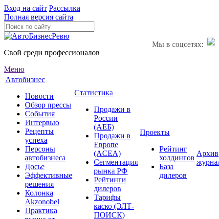
Вход на сайт
Рассылка
Полная версия сайта
Мы в соцсетях:
Свой среди профессионалов
Меню
Автобизнес
Статистика
Новости
Обзор прессы
Продажи в
События
России
Интервью
(АЕБ)
Рецепты
Проекты
Продажи в
успеха
Европе
Персоны
Рейтинг
(ACEA)
Архив
автобизнеса
холдингов
Сегментация
журна
Досье
База
рынка РФ
Эффективные
дилеров
Рейтинги
решения
дилеров
Колонка
Тарифы
Akzonobel
каско (ЭЛТ-
Практика
ПОИСК)