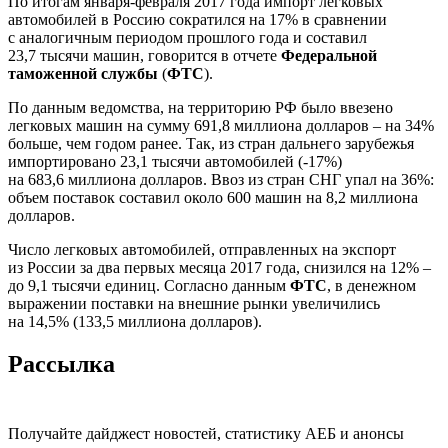
По итогам января-февраля 2017 года импорт легковых
автомобилей в Россию сократился на 17% в сравнении
с аналогичным периодом прошлого года и составил
23,7 тысячи машин, говорится в отчете
Федеральной
таможенной службы
(
ФТС
).
По данным ведомства, на территорию РФ было ввезено
легковых машин на сумму 691,8 миллиона долларов – на 34%
больше, чем годом ранее. Так, из стран дальнего зарубежья
импортировано 23,1 тысячи автомобилей (-17%)
на 683,6 миллиона долларов. Ввоз из стран СНГ упал на 36%:
объем поставок составил около 600 машин на 8,2 миллиона
долларов.
Число легковых автомобилей, отправленных на экспорт
из России за два первых месяца 2017 года, снизился на 12% –
до 9,1 тысячи единиц. Согласно данным
ФТС
, в денежном
выражении поставки на внешние рынки увеличились
на 14,5% (133,5 миллиона долларов).
Рассылка
Получайте дайджест новостей, статистику АЕБ и анонсы