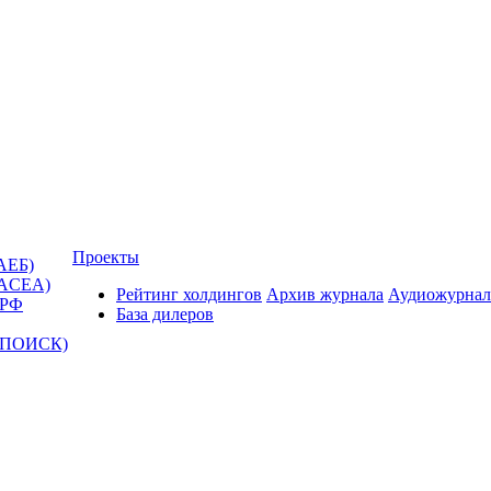
Проекты
АЕБ)
(ACEA)
Рейтинг холдингов
Архив журнала
Аудиожурнал
 РФ
База дилеров
Т-ПОИСК)