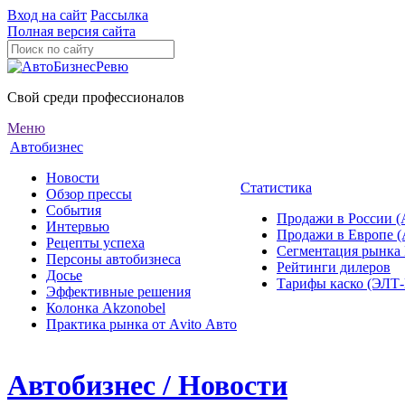
Вход на сайт
Рассылка
Полная версия сайта
Свой среди профессионалов
Меню
Автобизнес
Новости
Статистика
Обзор прессы
События
Продажи в России (
Интервью
Продажи в Европе 
Рецепты успеха
Сегментация рынка
Персоны автобизнеса
Рейтинги дилеров
Досье
Тарифы каско (ЭЛ
Эффективные решения
Колонка Akzonobel
Практика рынка от Аvito Авто
Автобизнес / Новости