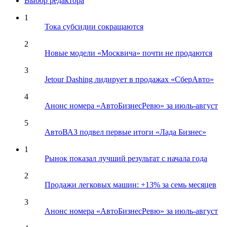
Выбор редактора
1
Тока субсидии сокращаются
2
Новые модели «Москвича» почти не продаются
3
Jetour Dashing лидирует в продажах «СберАвто»
4
Анонс номера «АвтоБизнесРевю» за июль-август
5
АвтоВАЗ подвел первые итоги «Лада Бизнес»
1
Рынок показал лучший результат с начала года
2
Продажи легковых машин: +13% за семь месяцев
3
Анонс номера «АвтоБизнесРевю» за июль-август