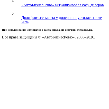
4
«АвтоБизнесРевю» актуализировал базу дилеров
5
Доля флит-сегмента у дилеров опустилась ниже
20%
При использовании материалов с сайта ссылка на источник обязательна.
Все права защищены © «АвтоБизнесРевю», 2008–2026.