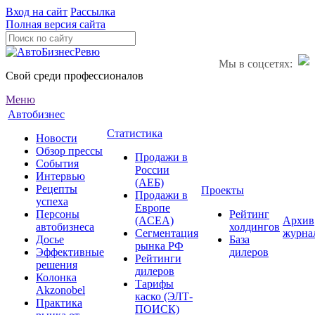
Вход на сайт
Рассылка
Полная версия сайта
Мы в соцсетях:
Свой среди профессионалов
Меню
Автобизнес
Статистика
Новости
Обзор прессы
Продажи в
События
России
Интервью
(АЕБ)
Рецепты
Проекты
Продажи в
успеха
Европе
Персоны
Рейтинг
(ACEA)
Архив
автобизнеса
холдингов
Сегментация
журна
Досье
База
рынка РФ
Эффективные
дилеров
Рейтинги
решения
дилеров
Колонка
Тарифы
Akzonobel
каско (ЭЛТ-
Практика
ПОИСК)