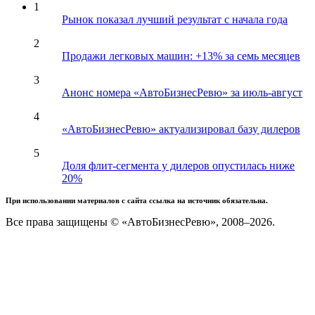
1
Рынок показал лучший результат с начала года
2
Продажи легковых машин: +13% за семь месяцев
3
Анонс номера «АвтоБизнесРевю» за июль-август
4
«АвтоБизнесРевю» актуализировал базу дилеров
5
Доля флит-сегмента у дилеров опустилась ниже
20%
При использовании материалов с сайта ссылка на источник обязательна.
Все права защищены © «АвтоБизнесРевю», 2008–2026.