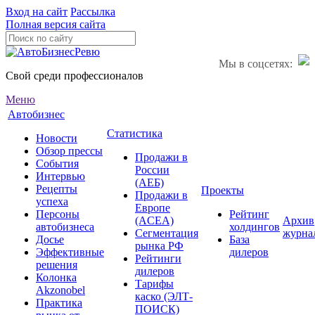
Вход на сайт
Рассылка
Полная версия сайта
Мы в соцсетях:
Свой среди профессионалов
Меню
Автобизнес
Статистика
Новости
Обзор прессы
Продажи в
События
России
Интервью
(АЕБ)
Рецепты
Проекты
Продажи в
успеха
Европе
Персоны
Рейтинг
(ACEA)
Архив
автобизнеса
холдингов
Сегментация
журна
Досье
База
рынка РФ
Эффективные
дилеров
Рейтинги
решения
дилеров
Колонка
Тарифы
Akzonobel
каско (ЭЛТ-
Практика
ПОИСК)