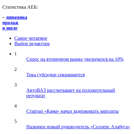
Статистика АЕБ:
–
динамика
продаж
в июле
Самое читаемое
Выбор редактора
1
Спрос на вторичном рынке увеличился на 10%
2
Тока субсидии сокращаются
3
АвтоВАЗ рассчитывает на положительный
результат
4
Стартап «Кама» начал задерживать зарплаты
5
Назначен новый руководитель «Соллерс Алабуга»