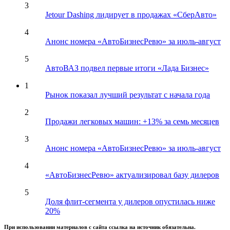
3
Jetour Dashing лидирует в продажах «СберАвто»
4
Анонс номера «АвтоБизнесРевю» за июль-август
5
АвтоВАЗ подвел первые итоги «Лада Бизнес»
1
Рынок показал лучший результат с начала года
2
Продажи легковых машин: +13% за семь месяцев
3
Анонс номера «АвтоБизнесРевю» за июль-август
4
«АвтоБизнесРевю» актуализировал базу дилеров
5
Доля флит-сегмента у дилеров опустилась ниже
20%
При использовании материалов с сайта ссылка на источник обязательна.