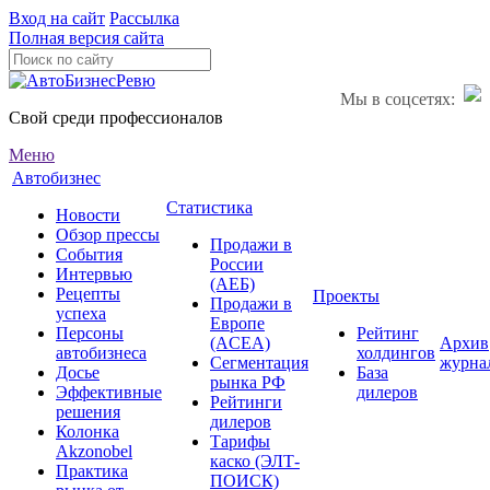
Вход на сайт
Рассылка
Полная версия сайта
Мы в соцсетях:
Свой среди профессионалов
Меню
Автобизнес
Статистика
Новости
Обзор прессы
Продажи в
События
России
Интервью
(АЕБ)
Рецепты
Проекты
Продажи в
успеха
Европе
Персоны
Рейтинг
(ACEA)
Архив
автобизнеса
холдингов
Сегментация
журна
Досье
База
рынка РФ
Эффективные
дилеров
Рейтинги
решения
дилеров
Колонка
Тарифы
Akzonobel
каско (ЭЛТ-
Практика
ПОИСК)