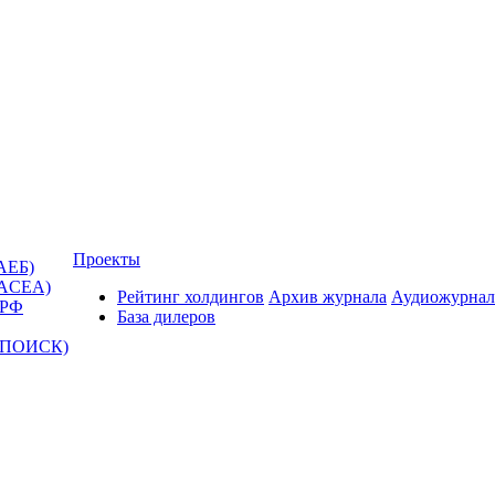
Проекты
АЕБ)
(ACEA)
Рейтинг холдингов
Архив журнала
Аудиожурнал
 РФ
База дилеров
Т-ПОИСК)