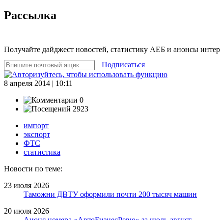
Рассылка
Получайте дайджест новостей, статистику АЕБ и анонсы инте
Подписаться
8 апреля 2014 | 10:11
0
2923
импорт
экспорт
ФТС
статистика
Новости по теме:
23 июля 2026
Таможни ДВТУ оформили почти 200 тысяч машин
20 июля 2026
Анонс номера «АвтоБизнесРевю» за июль-август