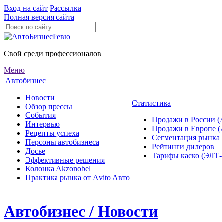
Вход на сайт
Рассылка
Полная версия сайта
Свой среди профессионалов
Меню
Автобизнес
Новости
Статистика
Обзор прессы
События
Продажи в России (
Интервью
Продажи в Европе 
Рецепты успеха
Сегментация рынка
Персоны автобизнеса
Рейтинги дилеров
Досье
Тарифы каско (ЭЛ
Эффективные решения
Колонка Akzonobel
Практика рынка от Аvito Авто
Автобизнес / Новости