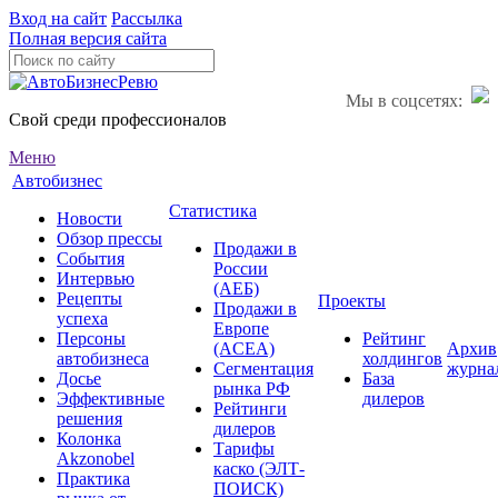
Вход на сайт
Рассылка
Полная версия сайта
Мы в соцсетях:
Свой среди профессионалов
Меню
Автобизнес
Статистика
Новости
Обзор прессы
Продажи в
События
России
Интервью
(АЕБ)
Рецепты
Проекты
Продажи в
успеха
Европе
Персоны
Рейтинг
(ACEA)
Архив
автобизнеса
холдингов
Сегментация
журна
Досье
База
рынка РФ
Эффективные
дилеров
Рейтинги
решения
дилеров
Колонка
Тарифы
Akzonobel
каско (ЭЛТ-
Практика
ПОИСК)