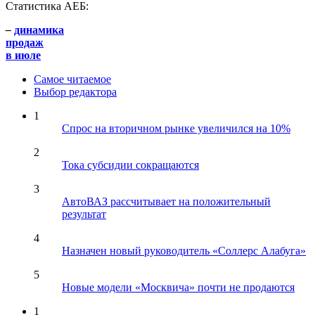
Статистика АЕБ:
–
динамика
продаж
в июле
Самое читаемое
Выбор редактора
1
Спрос на вторичном рынке увеличился на 10%
2
Тока субсидии сокращаются
3
АвтоВАЗ рассчитывает на положительный
результат
4
Назначен новый руководитель «Соллерс Алабуга»
5
Новые модели «Москвича» почти не продаются
1