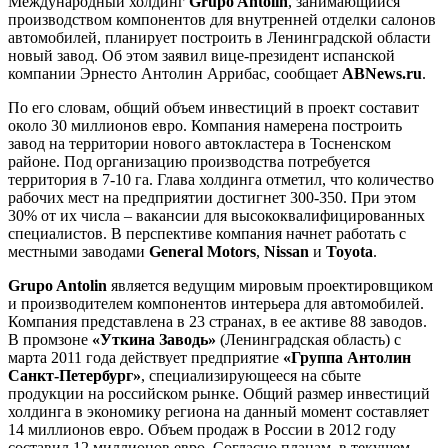
Международный холдинг
Grupo Antolin
, занимающийся
производством компонентов для внутренней отделки салонов
автомобилей, планирует построить в Ленинградской области
новый завод. Об этом заявил вице-президент испанской
компании Эрнесто Антолин Аррибас, сообщает
ABNews.ru
.
По его словам, общий объем инвестиций в проект составит
около 30 миллионов евро. Компания намерена построить
завод на территории нового автокластера в Тосненском
районе. Под организацию производства потребуется
территория в 7-10 га. Глава холдинга отметил, что количество
рабочих мест на предприятии достигнет 300-350. При этом
30% от их числа – вакансии для высококвалифицированных
специалистов. В перспективе компания начнет работать с
местными заводами
General Motors
,
Nissan
и
Toyota
.
Grupo Antolin
является ведущим мировым проектировщиком
и производителем компонентов интерьера для автомобилей.
Компания представлена в 23 странах, в ее активе 88 заводов.
В промзоне
«Уткина Заводь»
(Ленинградская область) с
марта 2011 года действует предприятие
«Группа Антолин
Санкт-Петербург»
, специализирующееся на сбыте
продукции на российском рынке. Общий размер инвестиций
холдинга в экономику региона на данный момент составляет
14 миллионов евро. Объем продаж в России в 2012 году
составил 12 миллионов евро. Согласно планам, в текущем