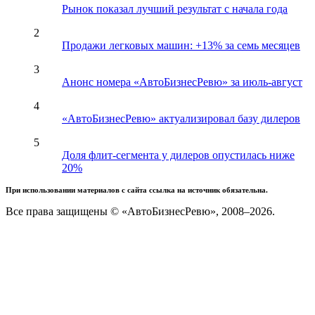
Рынок показал лучший результат с начала года
2
Продажи легковых машин: +13% за семь месяцев
3
Анонс номера «АвтоБизнесРевю» за июль-август
4
«АвтоБизнесРевю» актуализировал базу дилеров
5
Доля флит-сегмента у дилеров опустилась ниже
20%
При использовании материалов с сайта ссылка на источник обязательна.
Все права защищены © «АвтоБизнесРевю», 2008–2026.