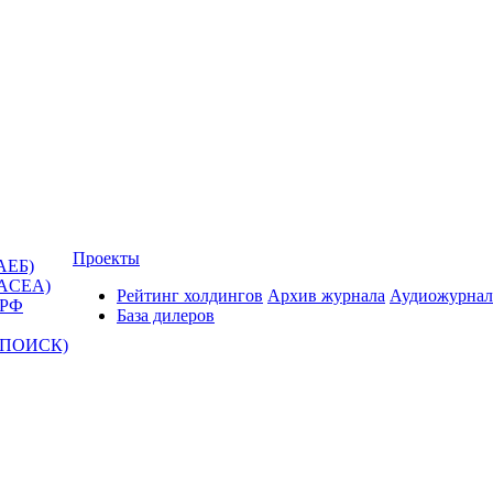
Проекты
АЕБ)
(ACEA)
Рейтинг холдингов
Архив журнала
Аудиожурнал
 РФ
База дилеров
Т-ПОИСК)