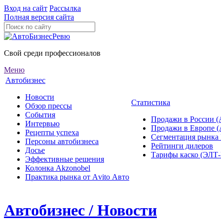
Вход на сайт
Рассылка
Полная версия сайта
Свой среди профессионалов
Меню
Автобизнес
Новости
Статистика
Обзор прессы
События
Продажи в России (
Интервью
Продажи в Европе 
Рецепты успеха
Сегментация рынка
Персоны автобизнеса
Рейтинги дилеров
Досье
Тарифы каско (ЭЛ
Эффективные решения
Колонка Akzonobel
Практика рынка от Аvito Авто
Автобизнес / Новости