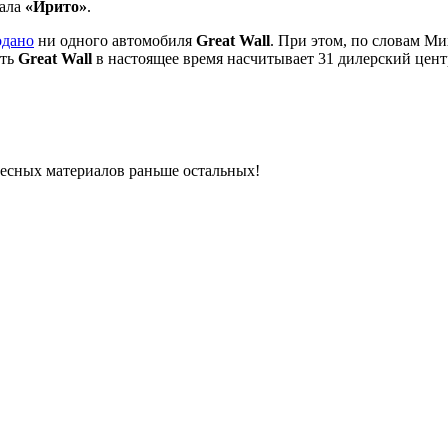
пала
«Ирито»
.
одано
ни одного автомобиля
Great Wall
. При этом, по словам Ми
еть
Great Wall
в настоящее время насчитывает 31 дилерский цент
ресных материалов раньше остальных!