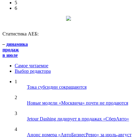
5
6
Статистика АЕБ:
–
динамика
продаж
в июле
Самое читаемое
Выбор редактора
1
Тока субсидии сокращаются
2
Новые модели «Москвича» почти не продаются
3
Jetour Dashing лидирует в продажах «СберАвто»
4
Анонс номера «АвтоБизнесРевю» за июль-август