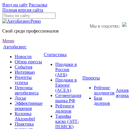
Вход на сайт
Рассылка
Полная версия сайта
Мы в соцсетях:
Свой среди профессионалов
Меню
Автобизнес
Статистика
Новости
Обзор прессы
Продажи в
События
России
Интервью
(АЕБ)
Рецепты
Проекты
Продажи в
успеха
Европе
Персоны
Рейтинг
(ACEA)
Архив
автобизнеса
холдингов
Сегментация
журна
Досье
База
рынка РФ
Эффективные
дилеров
Рейтинги
решения
дилеров
Колонка
Тарифы
Akzonobel
каско (ЭЛТ-
Практика
ПОИСК)