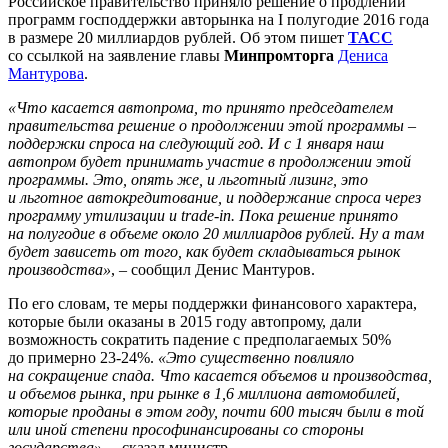
Российское правительство приняло решение о продлении
программ господдержки авторынка на I полугодие 2016 года
в размере 20 миллиардов рублей. Об этом пишет
ТАСС
со ссылкой на заявление главы
Минпромторга
Дениса
Мантурова
.
«Что касается автопрома, то принято председателем
правительства решение о продолжении этой программы –
поддержки спроса на следующий год. И с 1 января наш
автопром будет принимать участие в продолжении этой
программы. Это, опять же, и льготный лизинг, это
и льготное автокредитование, и поддержание спроса через
программу утилизации и trade-in. Пока решение принято
на полугодие в объеме около 20 миллиардов рублей. Ну а там
будет зависеть от того, как будет складываться рынок
производства»
, – сообщил Денис Мантуров.
По его словам, те меры поддержки финансового характера,
которые были оказаны в 2015 году автопрому, дали
возможность сократить падение с предполагаемых 50%
до примерно 23-24%.
«Это существенно повлияло
на сокращение спада. Что касается объемов и производства,
и объемов рынка, при рынке в 1,6 миллиона автомобилей,
которые проданы в этом году, почти 600 тысяч были в той
или иной степени прософинансированы со стороны
государства»
, – сказал министр.