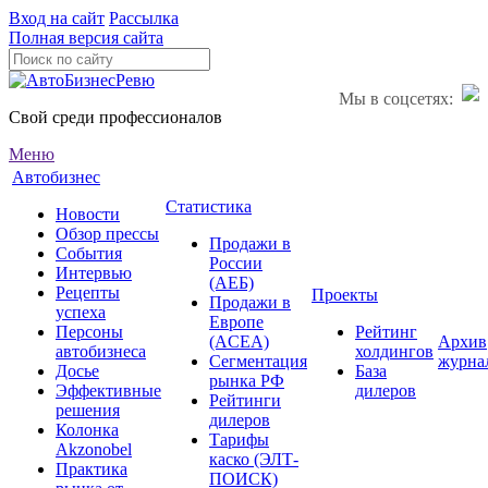
Вход на сайт
Рассылка
Полная версия сайта
Мы в соцсетях:
Свой среди профессионалов
Меню
Автобизнес
Статистика
Новости
Обзор прессы
Продажи в
События
России
Интервью
(АЕБ)
Рецепты
Проекты
Продажи в
успеха
Европе
Персоны
Рейтинг
(ACEA)
Архив
автобизнеса
холдингов
Сегментация
журна
Досье
База
рынка РФ
Эффективные
дилеров
Рейтинги
решения
дилеров
Колонка
Тарифы
Akzonobel
каско (ЭЛТ-
Практика
ПОИСК)