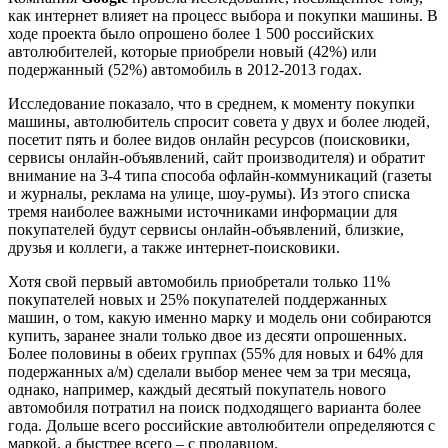
как интернет влияет на процесс выбора и покупки машины. В
ходе проекта было опрошено более 1 500 российских
автолюбителей, которые приобрели новый (42%) или
подержанный (52%) автомобиль в 2012-2013 годах.
Исследование показало, что в среднем, к моменту покупки
машины, автолюбитель спросит совета у двух и более людей,
посетит пять и более видов онлайн ресурсов (поисковики,
сервисы онлайн-объявлений, сайт производителя) и обратит
внимание на 3-4 типа способа офлайн-коммуникаций (газеты
и журналы, реклама на улице, шоу-румы). Из этого списка
тремя наиболее важными источниками информации для
покупателей будут сервисы онлайн-объявлений, близкие,
друзья и коллеги, а также интернет-поисковики.
Хотя свой первый автомобиль приобретали только 11%
покупателей новых и 25% покупателей поддержанных
машин, о том, какую именно марку и модель они собираются
купить, заранее знали только двое из десяти опрошенных.
Более половины в обеих группах (55% для новых и 64% для
подержанных а/м) сделали выбор менее чем за три месяца,
однако, например, каждый десятый покупатель нового
автомобиля потратил на поиск подходящего варианта более
года. Дольше всего российские автолюбители определяются с
маркой, а быстрее всего – с продавцом.